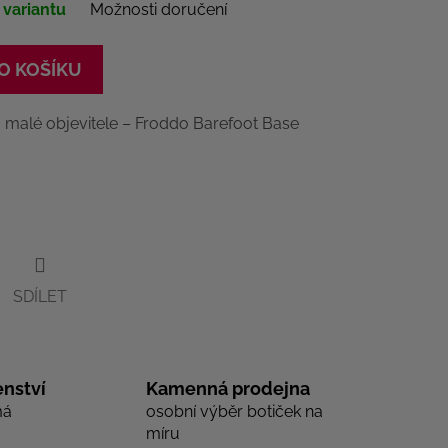
 variantu
Možnosti doručení
O KOŠÍKU
 malé objevitele – Froddo Barefoot Base
SDÍLET
nství
Kamenná prodejna
má
osobní výběr botiček na
míru