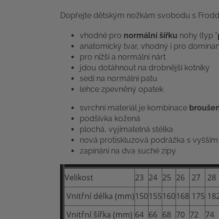
Dopřejte dětským nožkám svobodu s Froddo 
vhodné pro
normální šířku
nohy (typ "
anatomický tvar, vhodný i pro dominan
pro nižší a normální nárt
jdou dotáhnout na drobnější kotníky
sedí na normální patu
lehce zpevněný opatek
svrchní materiál je kombinace
broušen
podšívka
kožená
plochá, vyjímatelná stélka
nová protiskluzová podrážka s vyšším
zapínání na dva suché zipy
Velikost
23
24
25
26
27
28
Vnitřní délka (mm)
150
155
160
168
175
18
Vnitřní šířka (mm)
64
66
68
70
72
74