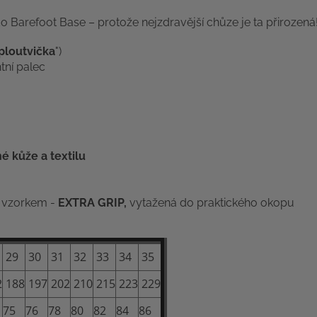
Barefoot Base – protože nejzdravější chůze je ta přirozená
ploutvička
")
tní palec
é kůže a textilu
 vzorkem -
EXTRA GRIP,
vytažená do praktického okopu
29
30
31
32
33
34
35
2
188
197
202
210
215
223
229
75
76
78
80
82
84
86