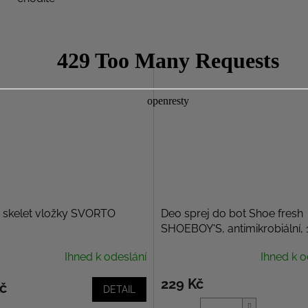
 skelet vložky SVORTO
Deo sprej do bot Shoe fresh
SHOEBOY'S, antimikrobiální,
Ihned k odeslání
Ihned k o
229 Kč
č
DETAIL