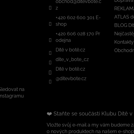
Doprava 
obchod
@
ditevbote.c
z
REKLAM
ATLAS d
+420 602 600 301 E-
shop
BLOG Dít
+420 606 028 170 Pr
Nejčastě
odejna
Kontakty
Dítě v botě.cz
Obchodn
dite_v_bote_cz
Dítě v botě.cz
@ditevbote.cz
Sledovat na
Instagramu
❤️ Staňte se součástí Klubu Dítě v
Vložte svůj e-mail a my vám budeme za
o nových produktech na našem e-shop