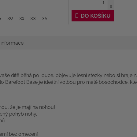
DO KOŠÍKU
5
30
31
33
35
í informace
 vaše dítě běhá po louce, objevuje lesní stezky nebo si hraje na
o Barefoot Base je ideální volbou pro malé bosochodce, kteři
ou, že je mají na nohou!
ozený pohyb nohy.
ů.
zemí bez omezení.