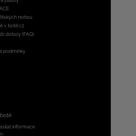
a platby
ACE
ětských nohou
ě v botě.cz
jší dotazy (FAQ)
í podmínky
 botě
sílat informace
u.