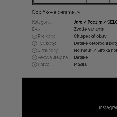
Doplňkové parametry
Kategorie
:
Jaro / Podzim / CE
EAN
:
Zvolte variantu
Pro koho
:
Chlapecká obuv
?
Typ boty
:
Dětské celoroční bot
?
Šířka nohy
:
Normální / Široká no
?
Věková skupina
:
Dětské
?
Barva
:
Modrá
?
Z
á
p
a
t
Instagr
í