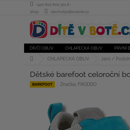
Přejít
+420 602 600 301 E-
na
shop
obchod@ditevbote.cz
obsah
DÍVČÍ OBUV
CHLAPECKÁ OBUV
PRVNÍ 
CHLAPECKÁ OBUV
Jaro / Podzi
Domů
Dětské barefoot celoroční b
Značka:
FRODDO
BAREFOOT