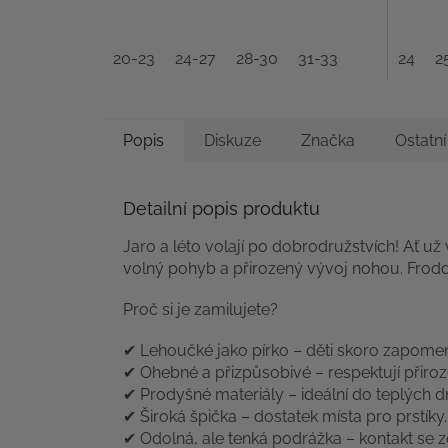
20-23
24-27
28-30
31-33
24
2
Popis
Diskuze
Značka
Ostatn
Detailní popis produktu
Jaro a léto volají po dobrodružstvích! Ať už
volný pohyb a přirozený vývoj nohou. Frodd
Proč si je zamilujete?
✔ Lehoučké jako pírko – děti skoro zapomen
✔ Ohebné a přizpůsobivé – respektují přir
✔ Prodyšné materiály – ideální do teplých dn
✔ Široká špička – dostatek místa pro prstíky.
✔ Odolná, ale tenká podrážka – kontakt se 