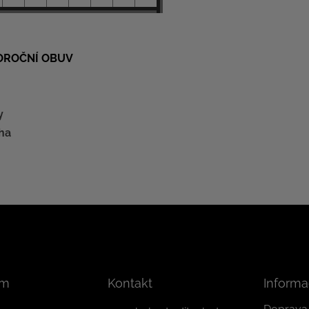
LOROČNÍ OBUV
y
ha
am
Kontakt
Informa