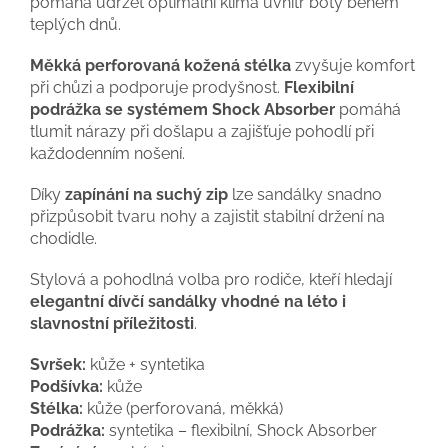
pomáhá udržet optimální klima uvnitř boty během
teplých dnů.
Měkká perforovaná kožená stélka
zvyšuje komfort
při chůzi a podporuje prodyšnost.
Flexibilní
podrážka se systémem Shock Absorber
pomáhá
tlumit nárazy při došlapu a zajišťuje pohodlí při
každodenním nošení.
Díky
zapínání na suchý zip
lze sandálky snadno
přizpůsobit tvaru nohy a zajistit stabilní držení na
chodidle.
Stylová a pohodlná volba pro rodiče, kteří hledají
elegantní dívčí sandálky vhodné na léto i
slavnostní příležitosti
.
Svršek:
kůže + syntetika
Podšívka:
kůže
Stélka:
kůže (perforovaná, měkká)
Podrážka:
syntetika – flexibilní, Shock Absorber