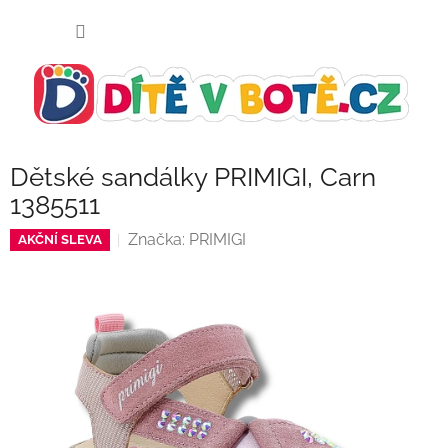
Přejít
NÁKUP
na
KOŠÍK
obsah
Dětské sandálky PRIMIGI, Carn
1385511
Značka:
PRIMIGI
AKČNÍ SLEVA