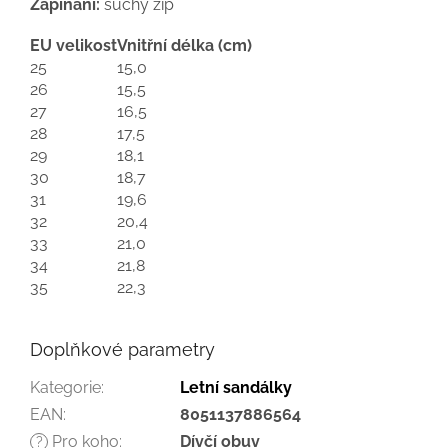
Zapínání:
suchý zip
EU velikost
Vnitřní délka (cm)
25
15,0
26
15,5
27
16,5
28
17,5
29
18,1
30
18,7
31
19,6
32
20,4
33
21,0
34
21,8
35
22,3
Doplňkové parametry
Kategorie
:
Letní sandálky
EAN
:
8051137886564
Pro koho
:
Dívčí obuv
?