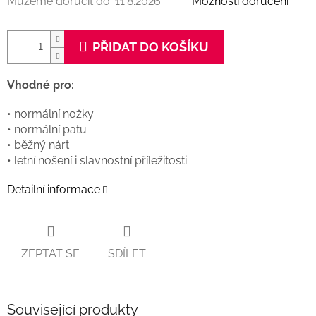
Můžeme doručit do:
11.8.2026
Možnosti doručení
PŘIDAT DO KOŠÍKU
Vhodné pro:
• normální nožky
• normální patu
• běžný nárt
• letní nošení i slavnostní příležitosti
Detailní informace
ZEPTAT SE
SDÍLET
Související produkty