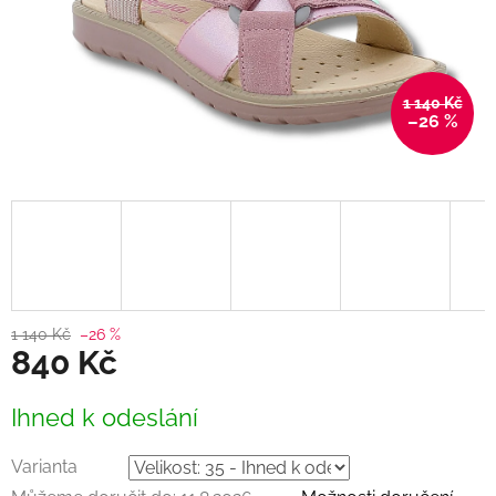
1 140 Kč
–26 %
1 140 Kč
–26 %
840 Kč
Měrná
Ihned k odeslání
cena:
Varianta