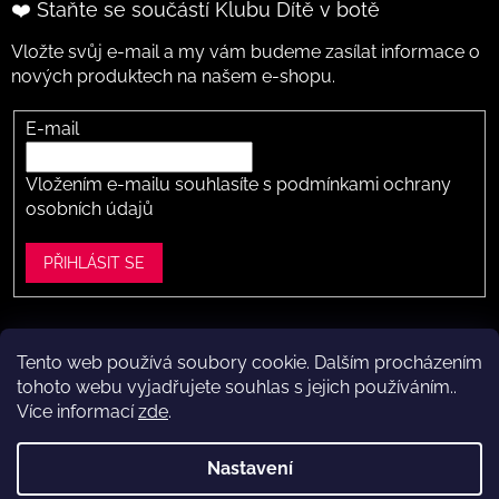
❤️ Staňte se součástí Klubu Dítě v botě
Vložte svůj e-mail a my vám budeme zasílat informace o
nových produktech na našem e-shopu.
E-mail
Vložením e-mailu souhlasíte s
podmínkami ochrany
osobních údajů
PŘIHLÁSIT SE
Tento web používá soubory cookie. Dalším procházením
Vytvořil Shoptet
tohoto webu vyjadřujete souhlas s jejich používáním..
Více informací
zde
.
Copyright 2026
Dítě v botě .cz
. Všechna práva vyhrazena.
Upravit nastavení cookies
Nastavení