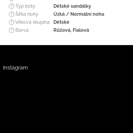
Typ boty
:
Dětské sandálky
?
Šířka nohy
:
Úzká / Normální noha
?
Věková skupina
:
Dětské
?
Barva
:
Růžová, Fialová
?
Z
á
p
a
Instagram
t
í