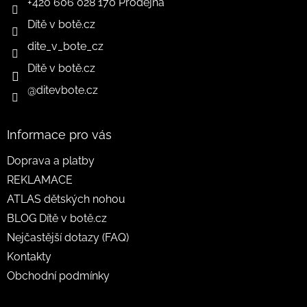
+420 606 028 170 Prodejna
Dítě v botě.cz
dite_v_bote_cz
Dítě v botě.cz
@ditevbote.cz
Informace pro vás
Doprava a platby
REKLAMACE
ATLAS dětských nohou
BLOG Dítě v botě.cz
Nejčastější dotazy (FAQ)
Kontakty
Obchodní podmínky