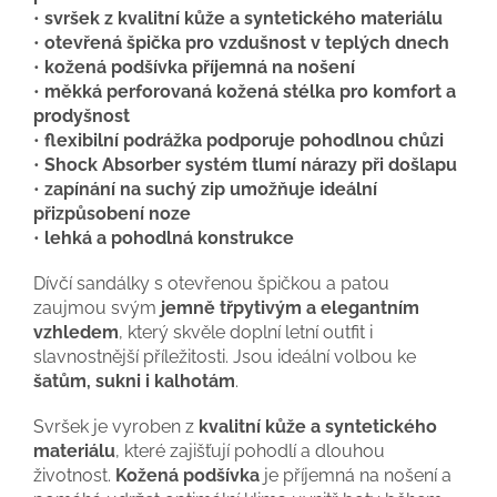
•
svršek z kvalitní kůže a syntetického materiálu
•
otevřená špička pro vzdušnost v teplých dnech
•
kožená podšívka příjemná na nošení
•
měkká perforovaná kožená stélka pro komfort a
prodyšnost
•
flexibilní podrážka podporuje pohodlnou chůzi
•
Shock Absorber systém tlumí nárazy při došlapu
•
zapínání na suchý zip umožňuje ideální
přizpůsobení noze
•
lehká a pohodlná konstrukce
Dívčí sandálky s otevřenou špičkou a patou
zaujmou svým
jemně třpytivým a elegantním
vzhledem
, který skvěle doplní letní outfit i
slavnostnější příležitosti. Jsou ideální volbou ke
šatům, sukni i kalhotám
.
Svršek je vyroben z
kvalitní kůže a syntetického
materiálu
, které zajišťují pohodlí a dlouhou
životnost.
Kožená podšívka
je příjemná na nošení a