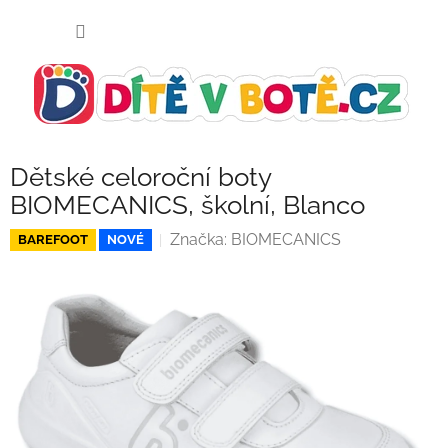
Přejít
NÁKUP
na
KOŠÍK
obsah
Dětské celoroční boty
BIOMECANICS, školní, Blanco
Značka:
BIOMECANICS
BAREFOOT
NOVÉ