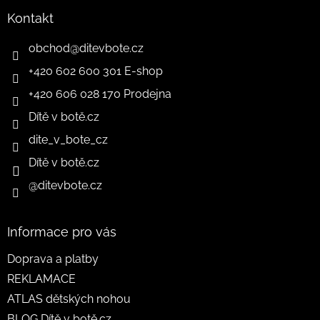
Kontakt
obchod
@
ditevbote.cz
+420 602 600 301 E-shop
+420 606 028 170 Prodejna
Dítě v botě.cz
dite_v_bote_cz
Dítě v botě.cz
@ditevbote.cz
Informace pro vás
Doprava a platby
REKLAMACE
ATLAS dětských nohou
BLOG Dítě v botě.cz