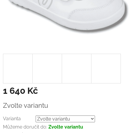
1 640 Kč
Měrná
Zvolte variantu
cena:
Varianta
Můžeme doručit do:
Zvolte variantu