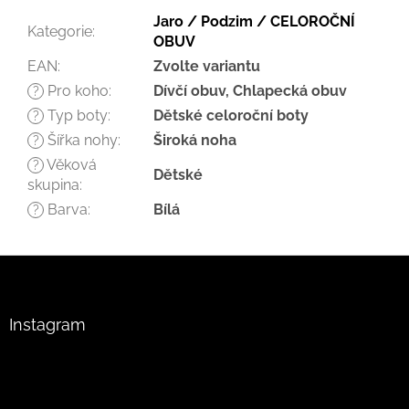
Jaro / Podzim / CELOROČNÍ
Kategorie
:
OBUV
EAN
:
Zvolte variantu
Pro koho
:
Dívčí obuv, Chlapecká obuv
?
Typ boty
:
Dětské celoroční boty
?
Šířka nohy
:
Široká noha
?
Věková
?
Dětské
skupina
:
Barva
:
Bílá
?
Z
á
p
a
Instagram
t
í