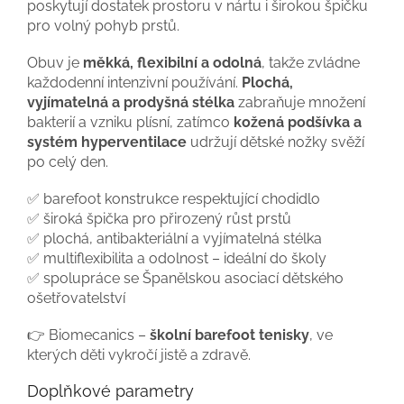
poskytují dostatek prostoru v nártu i širokou špičku
pro volný pohyb prstů.
Obuv je
měkká, flexibilní a odolná
, takže zvládne
každodenní intenzivní používání.
Plochá,
vyjímatelná a prodyšná stélka
zabraňuje množení
bakterií a vzniku plísní, zatímco
kožená podšívka a
systém hyperventilace
udržují dětské nožky svěží
po celý den.
✅ barefoot konstrukce respektující chodidlo
✅ široká špička pro přirozený růst prstů
✅ plochá, antibakteriální a vyjímatelná stélka
✅ multiflexibilita a odolnost – ideální do školy
✅ spolupráce se Španělskou asociací dětského
ošetřovatelství
👉 Biomecanics –
školní barefoot tenisky
, ve
kterých děti vykročí jistě a zdravě.
Doplňkové parametry