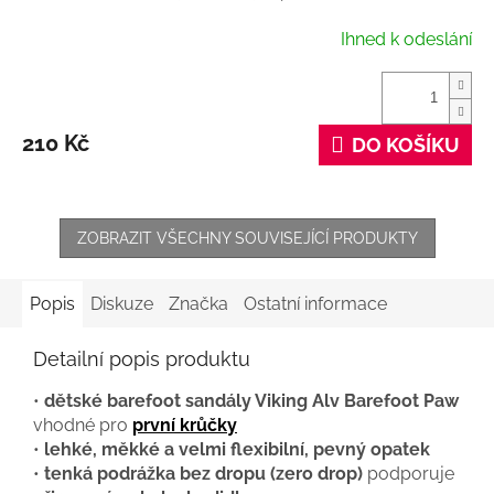
Ihned k odeslání
210 Kč
DO KOŠÍKU
ZOBRAZIT VŠECHNY SOUVISEJÍCÍ PRODUKTY
Popis
Diskuze
Značka
Ostatní informace
Detailní popis produktu
•
dětské barefoot sandály Viking Alv Barefoot Paw
vhodné pro
první krůčky
•
lehké, měkké a velmi flexibilní, pevný opatek
•
tenká podrážka bez dropu (zero drop)
podporuje