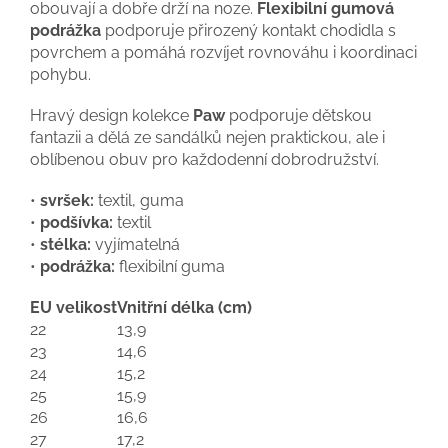
obouvají a dobře drží na noze.
Flexibilní gumová
podrážka
podporuje přirozený kontakt chodidla s
povrchem a pomáhá rozvíjet rovnováhu i koordinaci
pohybu.
Hravý design kolekce
Paw
podporuje dětskou
fantazii a dělá ze sandálků nejen praktickou, ale i
oblíbenou obuv pro každodenní dobrodružství.
•
svršek:
textil, guma
•
podšívka:
textil
•
stélka:
vyjímatelná
•
podrážka:
flexibilní guma
EU velikost
Vnitřní délka (cm)
22
13,9
23
14,6
24
15,2
25
15,9
26
16,6
27
17,2