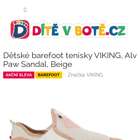
Přejít
NÁKUP
na
KOŠÍK
obsah
Dětské barefoot tenisky VIKING, Alv
Paw Sandal, Beige
Značka:
VIKING
AKČNÍ SLEVA
BAREFOOT