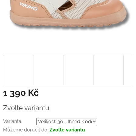
1 390 Kč
Měrná
Zvolte variantu
cena:
Varianta
Můžeme doručit do:
Zvolte variantu