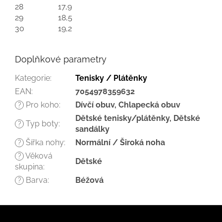
28
17,9
29
18,5
30
19,2
Doplňkové parametry
Kategorie
:
Tenisky / Plátěnky
EAN
:
7054978359632
Pro koho
:
Dívčí obuv, Chlapecká obuv
?
Dětské tenisky/plátěnky, Dětské
Typ boty
:
?
sandálky
Šířka nohy
:
Normální / Široká noha
?
Věková
?
Dětské
skupina
:
Barva
:
Béžová
?
Z
á