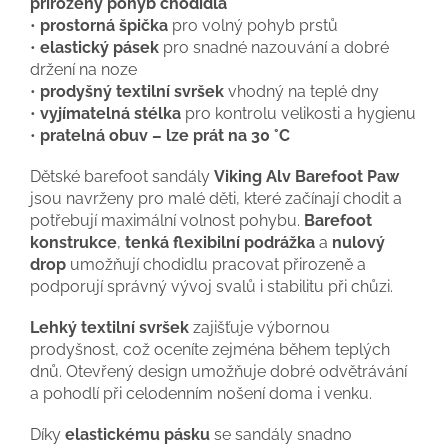
přirozený pohyb chodidla
•
prostorná špička
pro volný pohyb prstů
•
elastický pásek
pro snadné nazouvání a dobré
držení na noze
•
prodyšný textilní svršek
vhodný na teplé dny
•
vyjímatelná stélka
pro kontrolu velikosti a hygienu
•
pratelná obuv – lze prát na 30 °C
Dětské barefoot sandály
Viking Alv Barefoot Paw
jsou navrženy pro malé děti, které začínají chodit a
potřebují maximální volnost pohybu.
Barefoot
konstrukce
,
tenká flexibilní podrážka
a
nulový
drop
umožňují chodidlu pracovat přirozeně a
podporují správný vývoj svalů i stabilitu při chůzi.
Lehký textilní svršek
zajišťuje výbornou
prodyšnost, což oceníte zejména během teplých
dnů. Otevřený design umožňuje dobré odvětrávání
a pohodlí při celodenním nošení doma i venku.
Díky
elastickému pásku
se sandály snadno