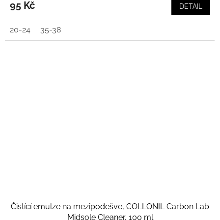
95 Kč
DETAIL
20-24
35-38
Čistící emulze na mezipodešve, COLLONIL Carbon Lab
Midsole Cleaner, 100 ml