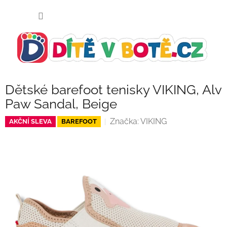
Přejít
NÁKUP
na
KOŠÍK
obsah
Dětské barefoot tenisky VIKING, Alv
Paw Sandal, Beige
Značka:
VIKING
AKČNÍ SLEVA
BAREFOOT