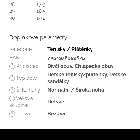
28
17,9
29
18,5
30
19,2
Doplňkové parametry
Kategorie
:
Tenisky / Plátěnky
EAN
:
7054978359625
Pro koho
:
Dívčí obuv, Chlapecká obuv
?
Dětské tenisky/plátěnky, Dětské
Typ boty
:
?
sandálky
Šířka nohy
:
Normální / Široká noha
?
Věková
?
Dětské
skupina
:
Barva
:
Béžová
?
Z
á