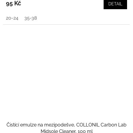
95 Kč
DETAIL
20-24
35-38
Čistící emulze na mezipodešve, COLLONIL Carbon Lab
Midsole Cleaner, 100 ml