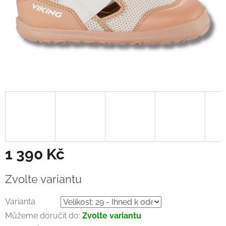
1 390 Kč
Měrná
Zvolte variantu
cena:
Varianta
Můžeme doručit do:
Zvolte variantu