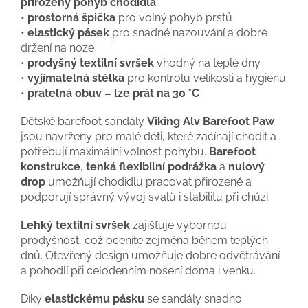
přirozený pohyb chodidla
•
prostorná špička
pro volný pohyb prstů
•
elastický pásek
pro snadné nazouvání a dobré
držení na noze
•
prodyšný textilní svršek
vhodný na teplé dny
•
vyjímatelná stélka
pro kontrolu velikosti a hygienu
•
pratelná obuv – lze prát na 30 °C
Dětské barefoot sandály
Viking Alv Barefoot Paw
jsou navrženy pro malé děti, které začínají chodit a
potřebují maximální volnost pohybu.
Barefoot
konstrukce
,
tenká flexibilní podrážka
a
nulový
drop
umožňují chodidlu pracovat přirozeně a
podporují správný vývoj svalů i stabilitu při chůzi.
Lehký textilní svršek
zajišťuje výbornou
prodyšnost, což oceníte zejména během teplých
dnů. Otevřený design umožňuje dobré odvětrávání
a pohodlí při celodenním nošení doma i venku.
Díky
elastickému pásku
se sandály snadno