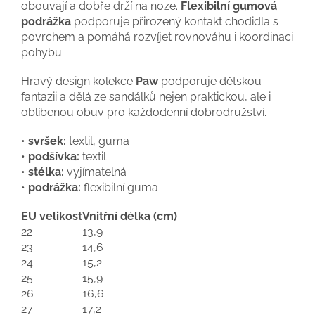
obouvají a dobře drží na noze.
Flexibilní gumová
podrážka
podporuje přirozený kontakt chodidla s
povrchem a pomáhá rozvíjet rovnováhu i koordinaci
pohybu.
Hravý design kolekce
Paw
podporuje dětskou
fantazii a dělá ze sandálků nejen praktickou, ale i
oblíbenou obuv pro každodenní dobrodružství.
•
svršek:
textil, guma
•
podšívka:
textil
•
stélka:
vyjímatelná
•
podrážka:
flexibilní guma
EU velikost
Vnitřní délka (cm)
22
13,9
23
14,6
24
15,2
25
15,9
26
16,6
27
17,2