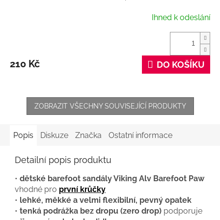
Ihned k odeslání
210 Kč
DO KOŠÍKU
ZOBRAZIT VŠECHNY SOUVISEJÍCÍ PRODUKTY
Popis
Diskuze
Značka
Ostatní informace
Detailní popis produktu
•
dětské barefoot sandály Viking Alv Barefoot Paw
vhodné pro
první krůčky
•
lehké, měkké a velmi flexibilní, pevný opatek
•
tenká podrážka bez dropu (zero drop)
podporuje