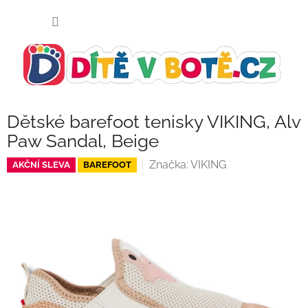
Přejít
NÁKUP
na
KOŠÍK
obsah
Dětské barefoot tenisky VIKING, Alv
Paw Sandal, Beige
Značka:
VIKING
AKČNÍ SLEVA
BAREFOOT