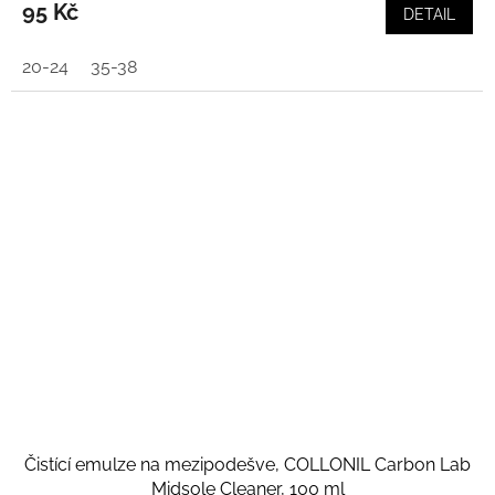
95 Kč
DETAIL
20-24
35-38
Čistící emulze na mezipodešve, COLLONIL Carbon Lab
Midsole Cleaner, 100 ml