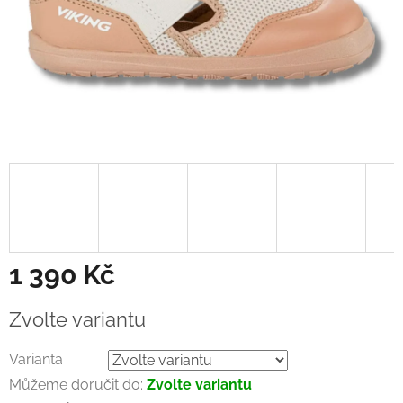
1 390 Kč
Měrná
Zvolte variantu
cena:
Varianta
Můžeme doručit do:
Zvolte variantu