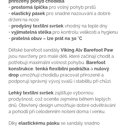
přirozený pohyb chodidla
•
prostorná špička
pro volný pohyb prstů
•
elastický pásek
pro snadné nazouvání a dobré
držení na noze
•
prodyšný textilní svršek
vhodný na teplé dny
•
vyjímatelná stélka
pro kontrolu velikosti a hygienu
•
pratelná obuv – lze prát na 30 °C
Dětské barefoot sandály
Viking Alv Barefoot Paw
jsou navrženy pro malé děti, které začínají chodit a
potřebují maximální volnost pohybu.
Barefoot
konstrukce
,
tenká flexibilní podrážka
a
nulový
drop
umožňují chodidlu pracovat přirozeně a
podporují správný vývoj svalů i stabilitu při chůzi.
Lehký textilní svršek
zajišťuje výbornou
prodyšnost, což oceníte zejména během teplých
dnů. Otevřený design umožňuje dobré odvětrávání
a pohodlí při celodenním nošení doma i venku.
Díky
elastickému pásku
se sandály snadno