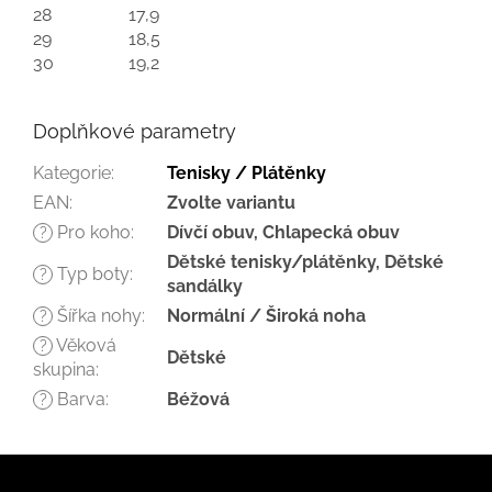
28
17,9
29
18,5
30
19,2
Doplňkové parametry
Kategorie
:
Tenisky / Plátěnky
EAN
:
Zvolte variantu
Pro koho
:
Dívčí obuv, Chlapecká obuv
?
Dětské tenisky/plátěnky, Dětské
Typ boty
:
?
sandálky
Šířka nohy
:
Normální / Široká noha
?
Věková
?
Dětské
skupina
:
Barva
:
Béžová
?
Z
á