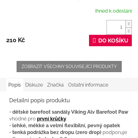
Ihned k odeslání
210 Kč
DO KOŠÍKU
ZOBRAZIT VŠECHNY SOUVISEJÍCÍ PRODUKTY
Popis
Diskuze
Značka
Ostatní informace
Detailní popis produktu
•
dětské barefoot sandály Viking Alv Barefoot Paw
vhodné pro
první krůčky
•
lehké, měkké a velmi flexibilní, pevný opatek
•
tenká podrážka bez dropu (zero drop)
podporuje