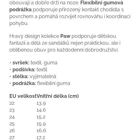
obouvají a dobře drží na noze.
Flexibilní gumová
podrážka
podporuje přirozený kontakt chodidla s
povrchem a pomáhá rozvíjet rovnováhu i koordinaci
pohybu.
Hravý design kolekce
Paw
podporuje dětskou
fantazii a dělá ze sandálků nejen praktickou, ale i
oblíbenou obuv pro každodenní dobrodružství.
•
svršek:
textil, guma
•
podšívka:
textil
•
stélka:
vyjímatelná
•
podrážka:
flexibilní guma
EU velikost
Vnitřní délka (cm)
22
13,9
23
14,6
24
15,2
25
15,9
26
16,6
27
17,2