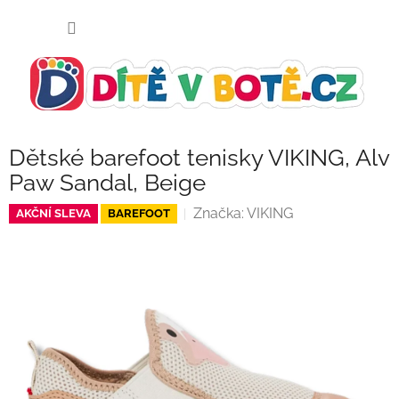
Přejít
NÁKUP
na
KOŠÍK
obsah
Dětské barefoot tenisky VIKING, Alv
Paw Sandal, Beige
Značka:
VIKING
AKČNÍ SLEVA
BAREFOOT