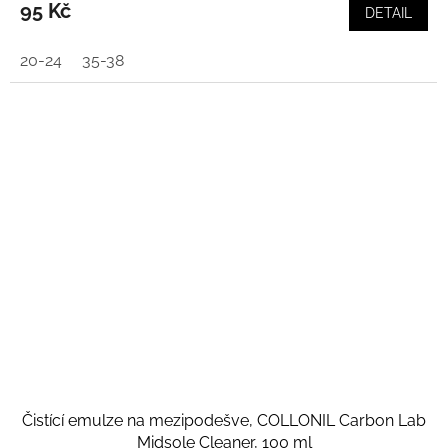
95 Kč
DETAIL
20-24
35-38
Čistící emulze na mezipodešve, COLLONIL Carbon Lab
Midsole Cleaner, 100 ml