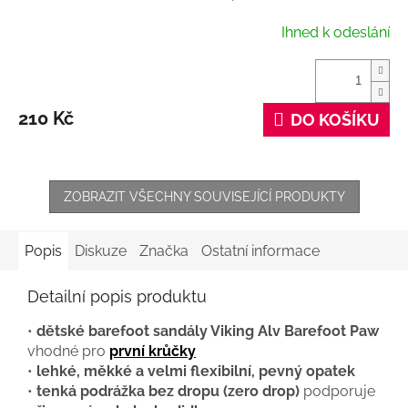
Ihned k odeslání
210 Kč
DO KOŠÍKU
ZOBRAZIT VŠECHNY SOUVISEJÍCÍ PRODUKTY
Popis
Diskuze
Značka
Ostatní informace
Detailní popis produktu
•
dětské barefoot sandály Viking Alv Barefoot Paw
vhodné pro
první krůčky
•
lehké, měkké a velmi flexibilní, pevný opatek
•
tenká podrážka bez dropu (zero drop)
podporuje