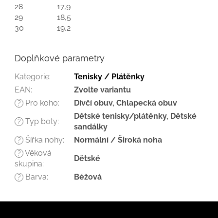
28
17,9
29
18,5
30
19,2
Doplňkové parametry
Kategorie
:
Tenisky / Plátěnky
EAN
:
Zvolte variantu
Pro koho
:
Dívčí obuv, Chlapecká obuv
?
Dětské tenisky/plátěnky, Dětské
Typ boty
:
?
sandálky
Šířka nohy
:
Normální / Široká noha
?
Věková
?
Dětské
skupina
:
Barva
:
Béžová
?
Z
á