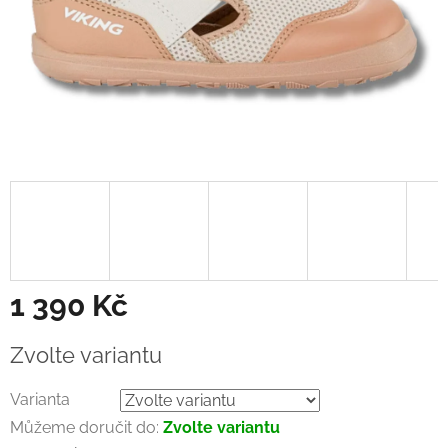
1 390 Kč
Měrná
Zvolte variantu
cena:
Varianta
Můžeme doručit do:
Zvolte variantu