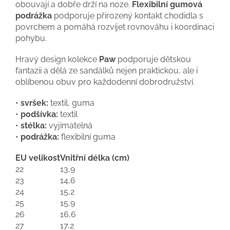
obouvají a dobře drží na noze.
Flexibilní gumová
podrážka
podporuje přirozený kontakt chodidla s
povrchem a pomáhá rozvíjet rovnováhu i koordinaci
pohybu.
Hravý design kolekce
Paw
podporuje dětskou
fantazii a dělá ze sandálků nejen praktickou, ale i
oblíbenou obuv pro každodenní dobrodružství.
•
svršek:
textil, guma
•
podšívka:
textil
•
stélka:
vyjímatelná
•
podrážka:
flexibilní guma
EU velikost
Vnitřní délka (cm)
22
13,9
23
14,6
24
15,2
25
15,9
26
16,6
27
17,2