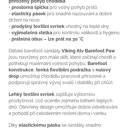
přirozený pohyb chodidla
•
prostorná špička
pro volný pohyb prstů
•
elastický pásek
pro snadné nazouvání a dobré
držení na noze
•
prodyšný textilní svršek
vhodný na teplé dny
•
vyjímatelná stélka
pro kontrolu velikosti a hygienu
•
pratelná obuv – lze prát na 30 °C
Dětské barefoot sandály
Viking Alv Barefoot Paw
jsou navrženy pro malé děti, které začínají chodit a
potřebují maximální volnost pohybu.
Barefoot
konstrukce
,
tenká flexibilní podrážka
a
nulový
drop
umožňují chodidlu pracovat přirozeně a
podporují správný vývoj svalů i stabilitu při chůzi.
Lehký textilní svršek
zajišťuje výbornou
prodyšnost, což oceníte zejména během teplých
dnů. Otevřený design umožňuje dobré odvětrávání
a pohodlí při celodenním nošení doma i venku.
Díky
elastickému pásku
se sandály snadno