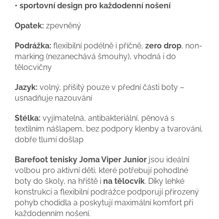
• sportovní design pro každodenní nošení
Opatek:
zpevněný
Podrážka:
flexibilní podélně i příčně,
zero drop
, non-
marking (nezanechává šmouhy), vhodná i do
tělocvičny
Jazyk:
volný, přišitý pouze v přední části boty –
usnadňuje nazouvání
Stélka:
vyjímatelná, antibakteriální, pěnová s
textilním nášlapem, bez podpory klenby a tvarování,
dobře tlumí došlap
Barefoot tenisky Joma Viper Junior
jsou ideální
volbou pro aktivní děti, které potřebují pohodlné
boty do školy, na hřiště i
na tělocvik
. Díky lehké
konstrukci a flexibilní podrážce podporují přirozený
pohyb chodidla a poskytují maximální komfort při
každodenním nošení.