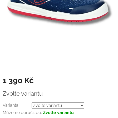
1 390 Kč
Měrná
Zvolte variantu
cena:
Varianta
Můžeme doručit do:
Zvolte variantu