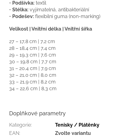
•
Podšívka:
textil
•
Stélka:
vyjímatelná, antibakteriální
•
Podešev:
flexibilní guma (non-marking)
Velikost | Vnitřní délka | Vnitřní šířka
27 – 17,8 cm | 7,2 cm
28 – 18,4 cm | 7,4 cm
29 – 19,3 cm | 7,6 cm
30 – 19,8 cm | 7,7 cm
31 – 20,4 cm | 7,9 cm
32 – 21,0 cm | 8,0 cm
33 – 21,9 cm | 8,2 cm
34 – 22,6 cm | 8,3 cm
Doplňkové parametry
Kategorie
:
Tenisky / Plátěnky
EAN
:
Zvolte variantu