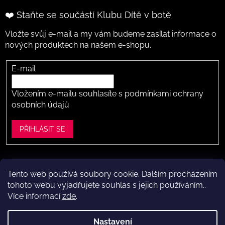
❤️ Staňte se součástí Klubu Dítě v botě
Vložte svůj e-mail a my vám budeme zasílat informace o
nových produktech na našem e-shopu.
E-mail
Vložením e-mailu souhlasíte s
podmínkami ochrany
osobních údajů
PŘIHLÁSIT SE
Tento web používá soubory cookie. Dalším procházením
Vytvořil Shoptet
tohoto webu vyjadřujete souhlas s jejich používáním..
Více informací
zde
.
Copyright 2026
Dítě v botě .cz
. Všechna práva vyhrazena.
Upravit nastavení cookies
Nastavení