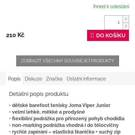
Ihned k odeslání
210 Kč
DO KOŠÍKU
ZOBRAZIT VŠECHNY SOUVISEJÍCÍ PRODUKTY
Popis
Diskuze
Značka
Ostatní informace
Detailní popis produktu
• dětské barefoot tenisky Joma Viper Junior
• velmi lehké, měkké a prodyšné
• flexibilní podrážka pro přirozený pohyb chodidla
• non-marking podrážka vhodná i do tělocvičny
• rychlé zapínání – elastická tkanička + suchý zip