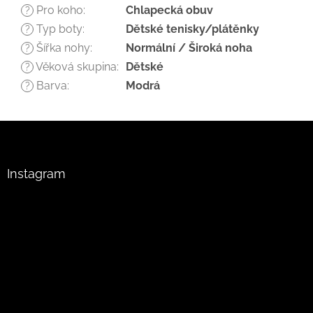
Pro koho
:
Chlapecká obuv
?
Typ boty
:
Dětské tenisky/plátěnky
?
Šířka nohy
:
Normální / Široká noha
?
Věková skupina
:
Dětské
?
Barva
:
Modrá
?
Z
á
p
a
Instagram
t
í