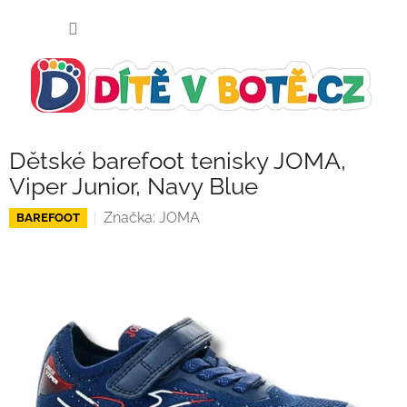
Přejít
NÁKUP
na
KOŠÍK
obsah
Dětské barefoot tenisky JOMA,
Viper Junior, Navy Blue
Značka:
JOMA
BAREFOOT