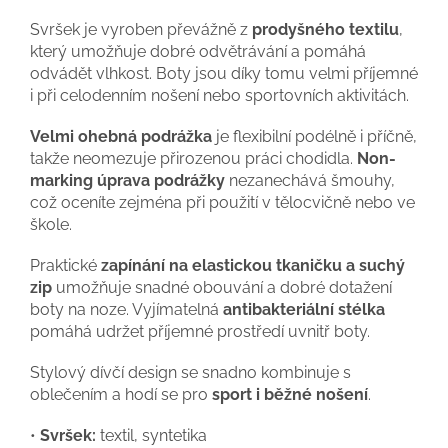
Svršek je vyroben převážně z
prodyšného textilu
,
který umožňuje dobré odvětrávání a pomáhá
odvádět vlhkost. Boty jsou díky tomu velmi příjemné
i při celodenním nošení nebo sportovních aktivitách.
Velmi ohebná podrážka
je flexibilní podélně i příčně,
takže neomezuje přirozenou práci chodidla.
Non-
marking úprava podrážky
nezanechává šmouhy,
což oceníte zejména při použití v tělocvičně nebo ve
škole.
Praktické
zapínání na elastickou tkaničku a suchý
zip
umožňuje snadné obouvání a dobré dotažení
boty na noze. Vyjímatelná
antibakteriální stélka
pomáhá udržet příjemné prostředí uvnitř boty.
Stylový dívčí design se snadno kombinuje s
oblečením a hodí se pro
sport i běžné nošení
.
•
Svršek:
textil, syntetika