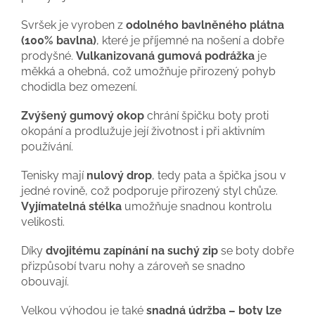
Svršek je vyroben z
odolného bavlněného plátna
(100% bavlna)
, které je příjemné na nošení a dobře
prodyšné.
Vulkanizovaná gumová podrážka
je
měkká a ohebná, což umožňuje přirozený pohyb
chodidla bez omezení.
Zvýšený gumový okop
chrání špičku boty proti
okopání a prodlužuje její životnost i při aktivním
používání.
Tenisky mají
nulový drop
, tedy pata a špička jsou v
jedné rovině, což podporuje přirozený styl chůze.
Vyjímatelná stélka
umožňuje snadnou kontrolu
velikosti.
Díky
dvojitému zapínání na suchý zip
se boty dobře
přizpůsobí tvaru nohy a zároveň se snadno
obouvají.
Velkou výhodou je také
snadná údržba – boty lze