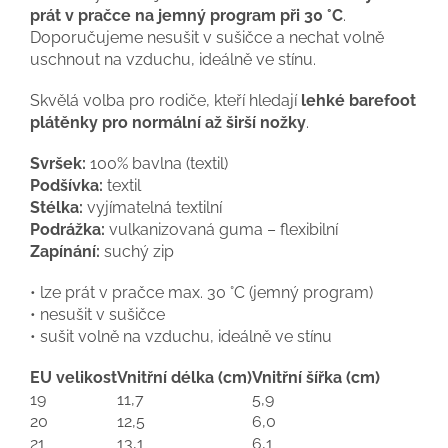
prát v pračce na jemný program při 30 °C
.
Doporučujeme nesušit v sušičce a nechat volně
uschnout na vzduchu, ideálně ve stínu.
Skvělá volba pro rodiče, kteří hledají
lehké barefoot
plátěnky pro normální až širší nožky
.
Svršek:
100% bavlna (textil)
Podšívka:
textil
Stélka:
vyjímatelná textilní
Podrážka:
vulkanizovaná guma – flexibilní
Zapínání:
suchý zip
• lze prát v pračce max. 30 °C (jemný program)
• nesušit v sušičce
• sušit volně na vzduchu, ideálně ve stínu
EU velikost
Vnitřní délka (cm)
Vnitřní šířka (cm)
19
11,7
5,9
20
12,5
6,0
21
13,1
6,1