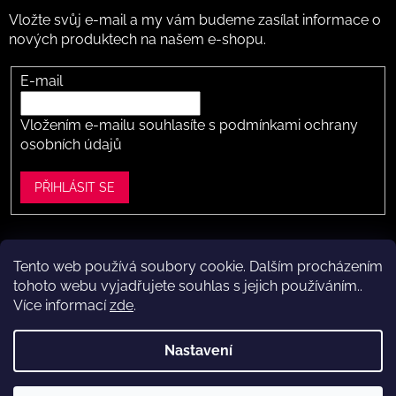
Vložte svůj e-mail a my vám budeme zasílat informace o
nových produktech na našem e-shopu.
E-mail
Vložením e-mailu souhlasíte s
podmínkami ochrany
osobních údajů
PŘIHLÁSIT SE
Tento web používá soubory cookie. Dalším procházením
Vytvořil Shoptet
tohoto webu vyjadřujete souhlas s jejich používáním..
Více informací
zde
.
Copyright 2026
Dítě v botě .cz
. Všechna práva vyhrazena.
Upravit nastavení cookies
Nastavení
Máte to k nám kousek?
Navštivte naši kamennou prodejnu