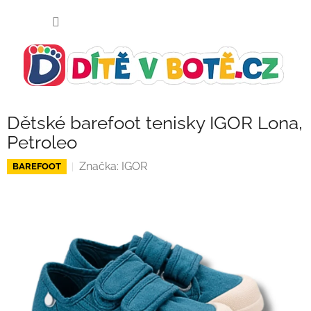
Přejít
NÁKUP
na
KOŠÍK
obsah
Dětské barefoot tenisky IGOR Lona,
Petroleo
Značka:
IGOR
BAREFOOT