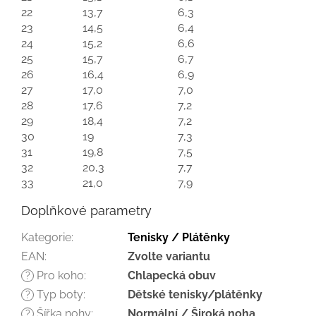
22
13,7
6,3
23
14,5
6,4
24
15,2
6,6
25
15,7
6,7
26
16,4
6,9
27
17,0
7,0
28
17,6
7,2
29
18,4
7,2
30
19
7,3
31
19,8
7,5
32
20,3
7,7
33
21,0
7,9
Doplňkové parametry
Kategorie
:
Tenisky / Plátěnky
EAN
:
Zvolte variantu
Pro koho
:
Chlapecká obuv
?
Typ boty
:
Dětské tenisky/plátěnky
?
Šířka nohy
:
Normální / Široká noha
?