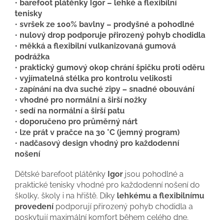
•
barefoot plátěnky Igor – lehké a flexibilní
tenisky
•
svršek ze 100% bavlny – prodyšné a pohodlné
•
nulový drop podporuje přirozený pohyb chodidla
•
měkká a flexibilní vulkanizovaná gumová
podrážka
•
praktický gumový okop chrání špičku proti oděru
•
vyjímatelná stélka pro kontrolu velikosti
•
zapínání na dva suché zipy – snadné obouvání
•
vhodné pro normální a širší nožky
•
sedí na normální a širší patu
•
doporučeno pro průměrný nárt
•
lze prát v pračce na 30 °C (jemný program)
•
nadčasový design vhodný pro každodenní
nošení
Dětské barefoot plátěnky
Igor
jsou pohodlné a
praktické tenisky vhodné pro každodenní nošení do
školky, školy i na hřiště. Díky
lehkému a flexibilnímu
provedení
podporují přirozený pohyb chodidla a
poskytují maximální komfort během celého dne.