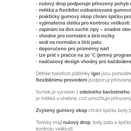
•
nulový drop podporuje přirozený pohyb 
•
měkká a flexibilní vulkanizovaná gumov
•
praktický gumový okop chrání špičku pro
•
vyjímatelná stélka pro kontrolu velikosti
•
zapínání na dva suché zipy – snadné ob
•
vhodné pro normální a širší nožky
•
sedí na normální a širší patu
•
doporučeno pro průměrný nárt
•
lze prát v pračce na 30 °C (jemný progra
•
nadčasový design vhodný pro každodenn
Dětské barefoot plátěnky
Igor
jsou pohodlné 
flexibilnímu provedení
podporují přirozený
Svršek je vyroben z
odolného bavlněného 
je měkká a ohebná, což umožňuje přirozen
Zvýšený gumový okop
chrání špičku boty pr
Tenisky mají
nulový drop
, tedy pata a špič
kontrolu velikosti.