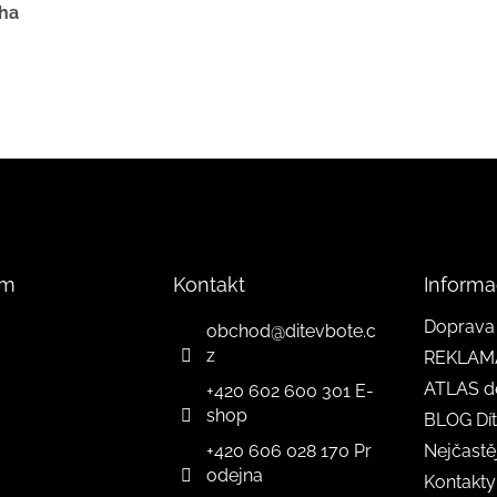
oha
am
Kontakt
Informa
Doprava 
obchod
@
ditevbote.c
z
REKLAM
ATLAS d
+420 602 600 301 E-
shop
BLOG Dít
+420 606 028 170 Pr
Nejčastě
odejna
Kontakty