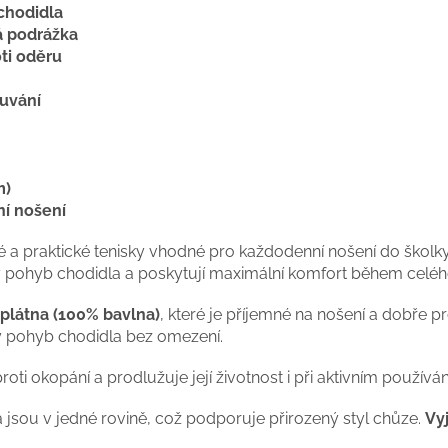
chodidla
á podrážka
ti oděru
ouvání
m)
í nošení
a praktické tenisky vhodné pro každodenní nošení do školky, 
 pohyb chodidla a poskytují maximální komfort během celéh
plátna (100% bavlna)
, které je příjemné na nošení a dobře 
ý pohyb chodidla bez omezení.
oti okopání a prodlužuje její životnost i při aktivním používán
ka jsou v jedné rovině, což podporuje přirozený styl chůze.
Vy