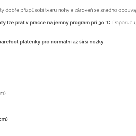
ty dobře přizpůsobí tvaru nohy a zároveň se snadno obouvaj
ty lze prát v pračce na jemný program při 30 °C
. Doporučuj
barefoot plátěnky pro normální až širší nožky
.
am)
(cm)