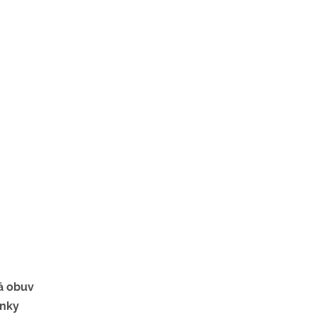
á obuv
ěnky