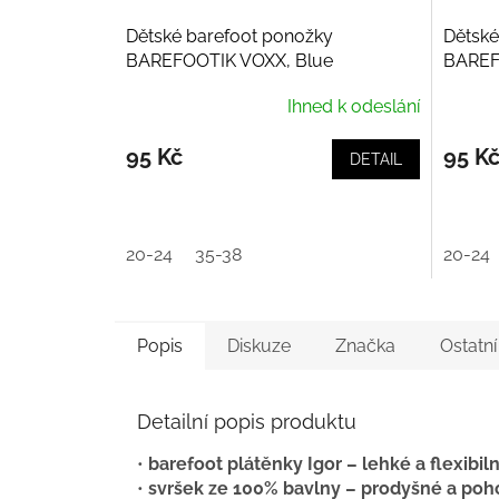
Dětské barefoot ponožky
Dětské
BAREFOOTIK VOXX, Blue
BAREF
Ihned k odeslání
95 Kč
95 K
DETAIL
20-24
35-38
20-24
Popis
Diskuze
Značka
Ostatn
Detailní popis produktu
•
barefoot plátěnky Igor – lehké a flexibiln
•
svršek ze 100% bavlny – prodyšné a poh