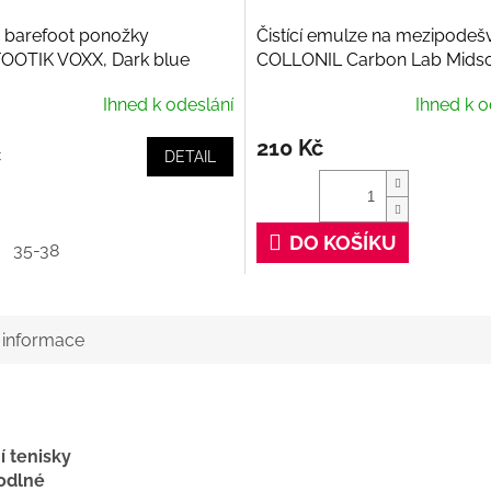
 barefoot ponožky
Čistící emulze na mezipodeš
OOTIK VOXX, Dark blue
COLLONIL Carbon Lab Midso
Cleaner, 100 ml
Ihned k odeslání
Ihned k o
210 Kč
č
DETAIL
DO KOŠÍKU
35-38
í informace
í tenisky
odlné