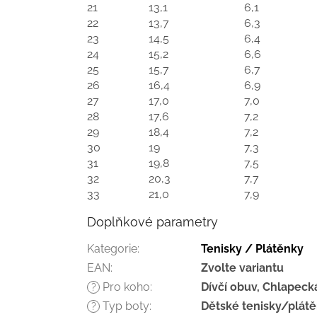
21
13,1
6,1
22
13,7
6,3
23
14,5
6,4
24
15,2
6,6
25
15,7
6,7
26
16,4
6,9
27
17,0
7,0
28
17,6
7,2
29
18,4
7,2
30
19
7,3
31
19,8
7,5
32
20,3
7,7
33
21,0
7,9
Doplňkové parametry
Kategorie
:
Tenisky / Plátěnky
EAN
:
Zvolte variantu
Pro koho
:
Dívčí obuv, Chlapeck
?
Typ boty
:
Dětské tenisky/plát
?