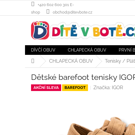
Přejít
+420 602 600 301 E-
na
shop
obchod@ditevbote.cz
obsah
DÍVČÍ OBUV
CHLAPECKÁ OBUV
PRVNÍ 
CHLAPECKÁ OBUV
Tenisky / Plá
Domů
Dětské barefoot tenisky IGO
Značka:
IGOR
AKČNÍ SLEVA
BAREFOOT