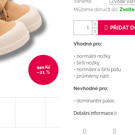
Varianta
Můžeme doručit do:
Zvolte
PŘIDAT D
Vhodné pro:
• normální nožky
• širší nožky
940 Kč
• normální a širší patu
–21 %
• průměrný nárt
Nevhodné pro:
• dominantní palec
Detailní informace