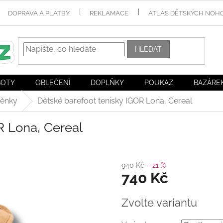
DOPRAVA A PLATBY
REKLAMACE
ATLAS DĚTSKÝCH NOH
HLEDAT
BOTY
OBLEČENÍ
DOPLŇKY
POUKAZ
BAZÁRE
těnky
Dětské barefoot tenisky IGOR Lona, Cereal
R Lona, Cereal
940 Kč
–21 %
740 Kč
Měrná
Zvolte variantu
cena: