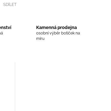
SDÍLET
nství
Kamenná prodejna
má
osobní výběr botiček na
míru