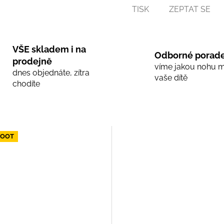
TISK
ZEPTAT SE
VŠE skladem i na
Odborné porade
prodejně
víme jakou nohu 
dnes objednáte, zítra
vaše dítě
chodíte
FOOT