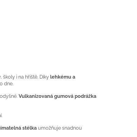
školy i na hřiště. Díky
lehkému a
o dne.
prodyšné.
Vulkanizovaná gumová podrážka
í.
jímatelná stélka
umožňuje snadnou