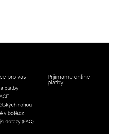
ce pro vás
Přijímáme online
platby
a platby
ACE
ětských nohou
ě v botě.cz
jší dotazy (FAQ)