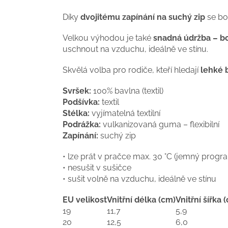
Díky
dvojitému zapínání na suchý zip
se bo
Velkou výhodou je také
snadná údržba – bo
uschnout na vzduchu, ideálně ve stínu.
Skvělá volba pro rodiče, kteří hledají
lehké 
Svršek:
100% bavlna (textil)
Podšívka:
textil
Stélka:
vyjímatelná textilní
Podrážka:
vulkanizovaná guma – flexibilní
Zapínání:
suchý zip
• lze prát v pračce max. 30 °C (jemný progr
• nesušit v sušičce
• sušit volně na vzduchu, ideálně ve stínu
EU velikost
Vnitřní délka (cm)
Vnitřní šířka 
19
11,7
5,9
20
12,5
6,0