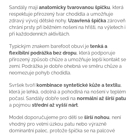
Sandály mají
anatomicky tvarovanou špičku
, která
respektuje přirozený tvar chodidla a umožňuje
zdravý vývoj dětské nohy.
Uzavřená špička
zároveň
chrání prsty při běžném nošení na hřišti, na výletech i
při každodenních aktivitách.
Typickým znakem barefoot obuvi je
tenká a
flexibilní podrážka bez dropu
, která podporuje
přirozený způsob chůze a umožňuje lepší kontakt se
zemí. Podrážka je dobře ohebná ve směru chůze a
neomezuje pohyb chodidla.
Svršek tvoří
kombinace syntetické kůže a textilu
,
která je lehká, odolná a pohodlná na nošení v teplém
počasí. Sandály dobře sedí na
normální až širší patu
a pojmou
střední až vyšší nárt
.
Model doporučujeme pro děti se
širší nohou
, není
vhodný pro velmi úzkou patu nebo výrazně
dominantní palec, protože špička se na palcové