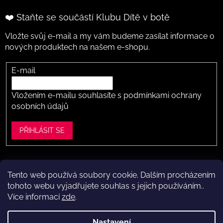
❤️ Staňte se součástí Klubu Dítě v botě
Vložte svůj e-mail a my vám budeme zasílat informace o
nových produktech na našem e-shopu.
E-mail
Vložením e-mailu souhlasíte s
podmínkami ochrany
osobních údajů
PŘIHLÁSIT SE
Tento web používá soubory cookie. Dalším procházením
Vytvořil Shoptet
tohoto webu vyjadřujete souhlas s jejich používáním..
Více informací
zde
.
Copyright 2026
Dítě v botě .cz
. Všechna práva vyhrazena.
Upravit nastavení cookies
Nastavení