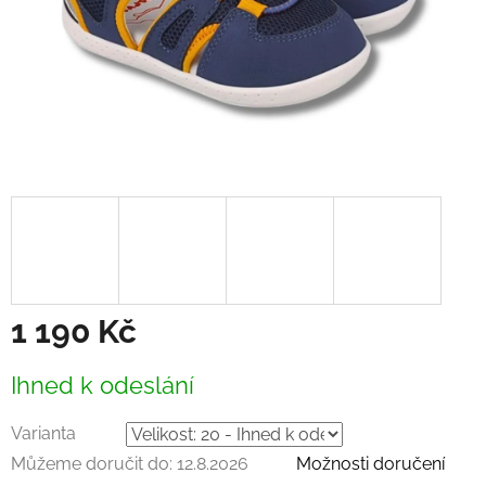
1 190 Kč
Měrná
Ihned k odeslání
cena:
Varianta
Můžeme doručit do:
12.8.2026
Možnosti doručení