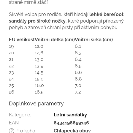
straně mírně stáčí.
Skvělá volba pro rodiče, kteří hledají
lehké barefoot
sandály pro široké nožky
, které podporují přirozený
pohyb a zároveň chrání prsty při aktivním pohybu.
EU velikost
Vnitřní délka (cm)
Vnitřní šířka (cm)
19
12,0
6,1
20
12,6
6,3
21
13,0
6,4
22
13,9
6,5
23
14,5
6,6
24
15,0
6,8
25
16,0
7,0
26
16,5
7,2
Doplňkové parametry
Kategorie
:
Letní sandálky
EAN
:
8434198899146
Pro koho
:
Chlapecká obuv
?