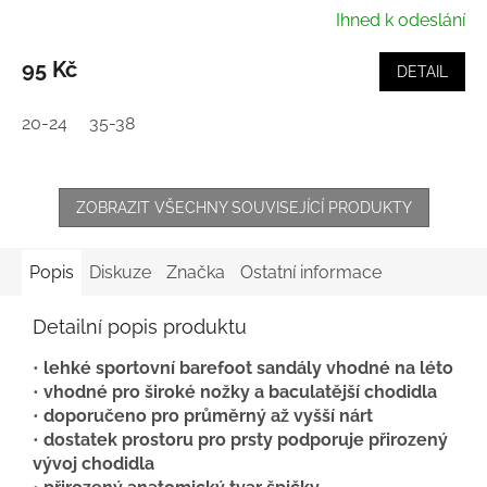
Ihned k odeslání
95 Kč
DETAIL
20-24
35-38
ZOBRAZIT VŠECHNY SOUVISEJÍCÍ PRODUKTY
Popis
Diskuze
Značka
Ostatní informace
Detailní popis produktu
•
lehké sportovní barefoot sandály vhodné na léto
•
vhodné pro široké nožky a baculatější chodidla
•
doporučeno pro průměrný až vyšší nárt
•
dostatek prostoru pro prsty podporuje přirozený
vývoj chodidla