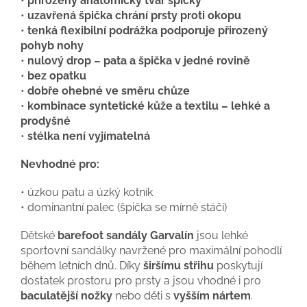
•
přirozený anatomický tvar špičky
•
uzavřená špička chrání prsty proti okopu
•
tenká flexibilní podrážka podporuje přirozený
pohyb nohy
•
nulový drop – pata a špička v jedné rovině
•
bez opatku
•
dobře ohebné ve směru chůze
•
kombinace syntetické kůže a textilu – lehké a
prodyšné
•
stélka není vyjímatelná
Nevhodné pro:
• úzkou patu a úzký kotník
• dominantní palec (špička se mírně stáčí)
Dětské
barefoot sandály Garvalín
jsou lehké
sportovní sandálky navržené pro maximální pohodlí
během letních dnů. Díky
širšímu střihu
poskytují
dostatek prostoru pro prsty a jsou vhodné i pro
baculatější nožky
nebo děti s
vyšším nártem
.