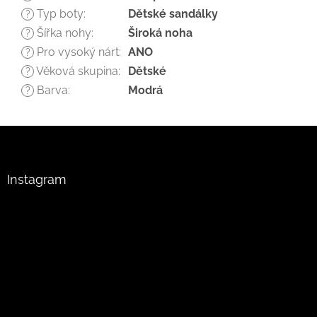
Typ boty
:
Dětské sandálky
?
Šířka nohy
:
Široká noha
?
Pro vysoký nárt
:
ANO
?
Věková skupina
:
Dětské
?
Barva
:
Modrá
?
Z
á
p
a
Instagram
t
í