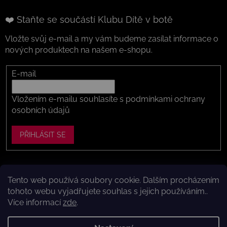
❤️ Staňte se součástí Klubu Dítě v botě
Vložte svůj e-mail a my vám budeme zasílat informace o
nových produktech na našem e-shopu.
E-mail
Vložením e-mailu souhlasíte s
podmínkami ochrany
osobních údajů
PŘIHLÁSIT SE
Tento web používá soubory cookie. Dalším procházením
Vytvořil Shoptet
tohoto webu vyjadřujete souhlas s jejich používáním..
Více informací
zde
.
Copyright 2026
Dítě v botě .cz
. Všechna práva vyhrazena.
Upravit nastavení cookies