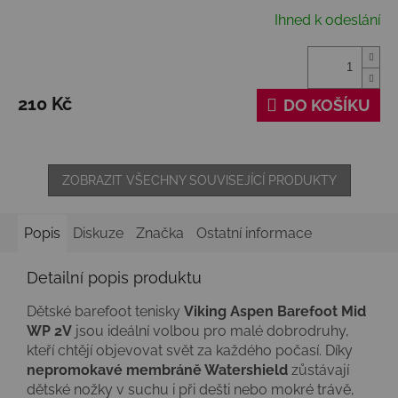
Ihned k odeslání
210 Kč
DO KOŠÍKU
ZOBRAZIT VŠECHNY SOUVISEJÍCÍ PRODUKTY
Popis
Diskuze
Značka
Ostatní informace
Detailní popis produktu
Dětské barefoot tenisky
Viking Aspen Barefoot Mid
WP 2V
jsou ideální volbou pro malé dobrodruhy,
kteří chtějí objevovat svět za každého počasí. Díky
nepromokavé membráně Watershield
zůstávají
dětské nožky v suchu i při dešti nebo mokré trávě,