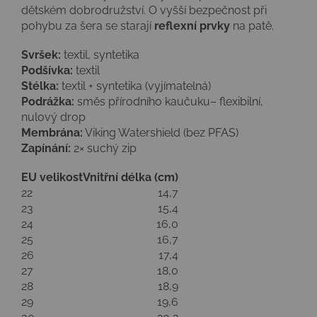
dětském dobrodružství. O vyšší bezpečnost při
pohybu za šera se starají
reflexní prvky
na patě.
Svršek:
textil, syntetika
Podšívka:
textil
Stélka:
textil + syntetika (vyjímatelná)
Podrážka:
směs přírodního kaučuku– flexibilní,
nulový drop
Membrána:
Viking Watershield (bez PFAS)
Zapínání:
2× suchý zip
EU velikost
Vnitřní délka (cm)
22
14,7
23
15,4
24
16,0
25
16,7
26
17,4
27
18,0
28
18,9
29
19,6