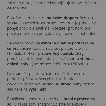
zatímco prodyšné materiály zajišťují pohodlí během
celého dne.
Barefoot konstrukce s
nulovým dropem
, širokou
špičkou a flexibilní podrážkou podporuje přirozený
pohyb chodidla. Děti mají dostatek prostoru pro
prsty a mohou se pohybovat přirozeně a pohodlně.
Velkou výhodou je
výborně ohebná podrážka ve
směru chůze
, která umožňuje přirozený odval
chodidla. Boty mají
zpevněný opatek
, který
pomáhá stabilizovat patu, a díky
úzkému střihu v
oblasti paty
výborně sedí i dětem s užší patou.
Dva suché zipy umožňují snadné obouvání i
perfektní přizpůsobení přes nárt. Model
doporučujeme pro
normálně široké nohy
, dobře
sedí také na
vyšší nárt
.
Praktickou výhodou je možnost
praní v pračce na
30 °C
, takže boty snadno vyčistíte po každém