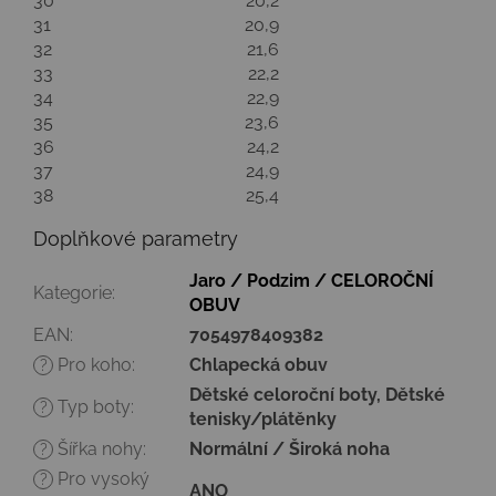
30
20,2
31
20,9
32
21,6
33
22,2
34
22,9
35
23,6
36
24,2
37
24,9
38
25,4
Doplňkové parametry
Jaro / Podzim / CELOROČNÍ
Kategorie
:
OBUV
EAN
:
7054978409382
Pro koho
:
Chlapecká obuv
?
Dětské celoroční boty, Dětské
Typ boty
:
?
tenisky/plátěnky
Šířka nohy
:
Normální / Široká noha
?
Pro vysoký
?
ANO