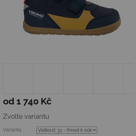
od
1 740 Kč
Měrná
Zvolte variantu
cena:
Varianta