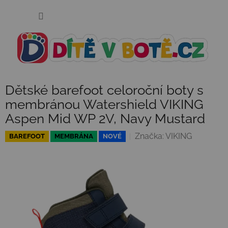
Přejít
NÁKUP
na
KOŠÍK
obsah
Dětské barefoot celoroční boty s
membránou Watershield VIKING
Aspen Mid WP 2V, Navy Mustard
Značka:
VIKING
BAREFOOT
MEMBRÁNA
NOVÉ