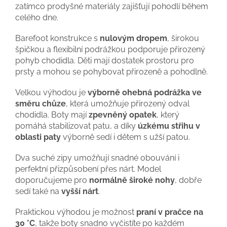
zatímco prodyšné materiály zajišťují pohodlí během
celého dne.
Barefoot konstrukce s
nulovým dropem
, širokou
špičkou a flexibilní podrážkou podporuje přirozený
pohyb chodidla. Děti mají dostatek prostoru pro
prsty a mohou se pohybovat přirozeně a pohodlně.
Velkou výhodou je
výborně ohebná podrážka ve
směru chůze
, která umožňuje přirozený odval
chodidla. Boty mají
zpevněný opatek
, který
pomáhá stabilizovat patu, a díky
úzkému střihu v
oblasti paty
výborně sedí i dětem s užší patou.
Dva suché zipy umožňují snadné obouvání i
perfektní přizpůsobení přes nárt. Model
doporučujeme pro
normálně široké nohy
, dobře
sedí také na
vyšší nárt
.
Praktickou výhodou je možnost
praní v pračce na
30 °C
, takže boty snadno vyčistíte po každém