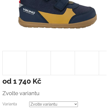
od
1 740 Kč
Měrná
Zvolte variantu
cena:
Varianta