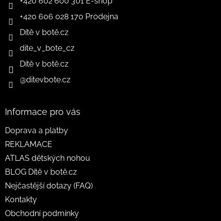
+420 602 600 301 E-shop
+420 606 028 170 Prodejna
Dítě v botě.cz
dite_v_bote_cz
Dítě v botě.cz
@ditevbote.cz
Informace pro vás
Doprava a platby
REKLAMACE
ATLAS dětských nohou
BLOG Dítě v botě.cz
Nejčastější dotazy (FAQ)
Kontakty
Obchodní podmínky