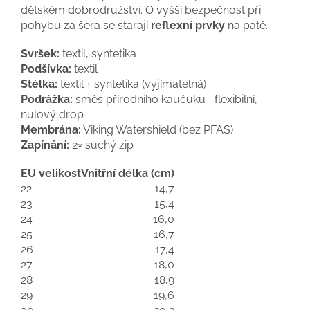
dětském dobrodružství. O vyšší bezpečnost při
pohybu za šera se starají
reflexní prvky
na patě.
Svršek:
textil, syntetika
Podšívka:
textil
Stélka:
textil + syntetika (vyjímatelná)
Podrážka:
směs přírodního kaučuku– flexibilní,
nulový drop
Membrána:
Viking Watershield (bez PFAS)
Zapínání:
2× suchý zip
EU velikost
Vnitřní délka (cm)
22
14,7
23
15,4
24
16,0
25
16,7
26
17,4
27
18,0
28
18,9
29
19,6