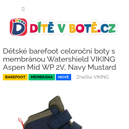
Přejít
NÁKUP
na
KOŠÍK
obsah
Dětské barefoot celoroční boty s
membránou Watershield VIKING
Aspen Mid WP 2V, Navy Mustard
Značka:
VIKING
BAREFOOT
MEMBRÁNA
NOVÉ