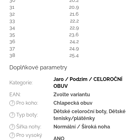
30
20,2
31
20,9
32
21,6
33
22,2
34
22,9
35
23,6
36
24,2
37
24,9
38
25,4
Doplňkové parametry
Jaro / Podzim / CELOROČNÍ
Kategorie
:
OBUV
EAN
:
Zvolte variantu
Pro koho
:
Chlapecká obuv
?
Dětské celoroční boty, Dětské
Typ boty
:
?
tenisky/plátěnky
Šířka nohy
:
Normální / Široká noha
?
Pro vysoký
?
ANO