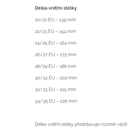
Délka vnitřní stélky
20/21 EU – 139 mm
22/23 EU – 154 mm
24/25 EU – 164 mm
26/27 EU – 175 mm
28/29 EU – 188 mm
30/31 EU – 202 mm
32/33 EU – 215 mm
34/35 EU – 226 mm
Délka vnitřní stélky představuje rozměr vl