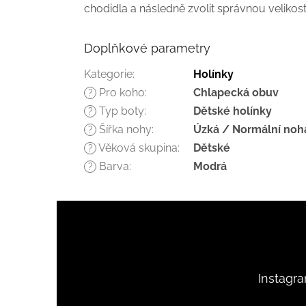
chodidla a následně zvolit správnou velikost
Doplňkové parametry
Kategorie
:
Holínky
Pro koho
:
Chlapecká obuv
?
Typ boty
:
Dětské holínky
?
Šířka nohy
:
Úzká / Normální noh
?
Věková skupina
:
Dětské
?
Barva
:
Modrá
?
Z
á
p
a
t
Instagr
í