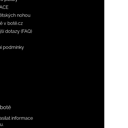
ACE
ětských nohou
ě v botě.cz
jší dotazy (FAQ)
í podmínky
 botě
sílat informace
u.