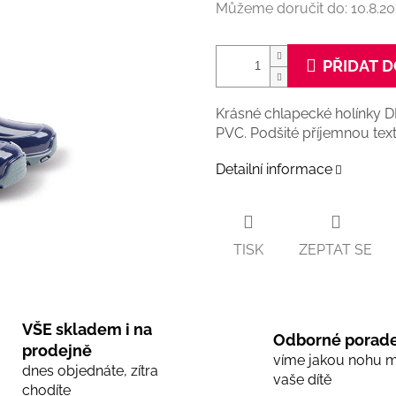
Můžeme doručit do:
10.8.2
PŘIDAT D
Krásné chlapecké holínky
PVC. Podšité příjemnou texti
Detailní informace
TISK
ZEPTAT SE
VŠE skladem i na
Odborné porade
prodejně
víme jakou nohu 
dnes objednáte, zítra
vaše dítě
chodíte