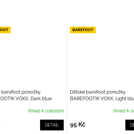
FOOT
BAREFOOT
 barefoot ponožky
Dětské barefoot ponožky
OOTIK VOXX, Dark blue
BAREFOOTIK VOXX, Light bl
Ihned k odeslání
Ihned k o
č
95 Kč
DETAIL
D