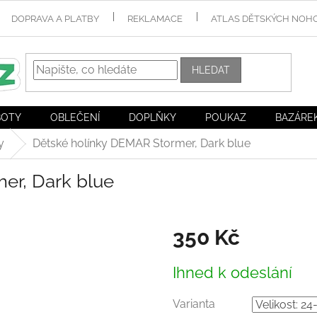
DOPRAVA A PLATBY
REKLAMACE
ATLAS DĚTSKÝCH NOH
HLEDAT
BOTY
OBLEČENÍ
DOPLŇKY
POUKAZ
BAZÁRE
y
Dětské holínky DEMAR Stormer, Dark blue
er, Dark blue
350 Kč
Měrná
Ihned k odeslání
cena:
Varianta