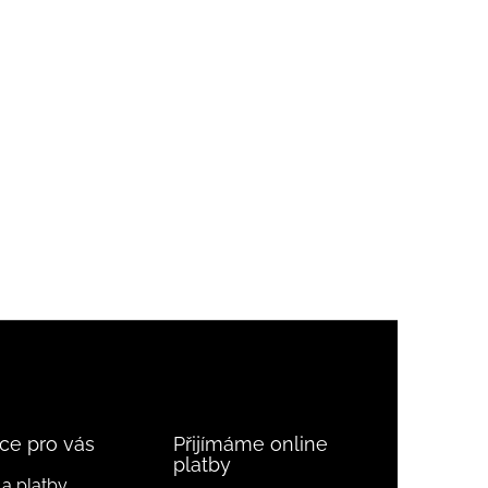
ce pro vás
Přijímáme online
platby
a platby