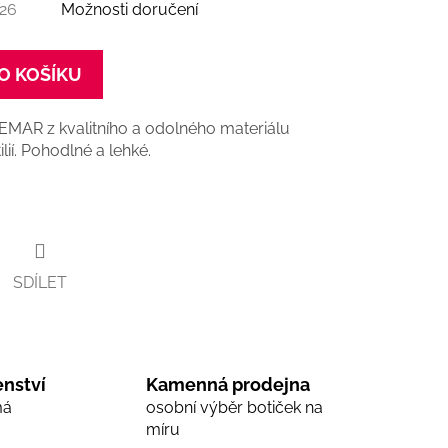
026
Možnosti doručení
O KOŠÍKU
 DEMAR
z kvalitního a odolného materiálu
lií. Pohodlné a lehké.
SDÍLET
nství
Kamenná prodejna
má
osobní výběr botiček na
míru