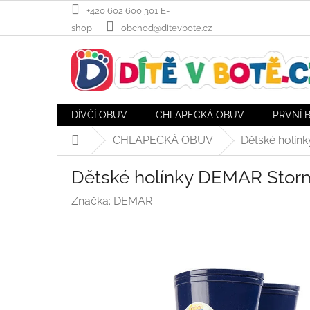
Přejít
+420 602 600 301 E-
na
shop
obchod@ditevbote.cz
obsah
DÍVČÍ OBUV
CHLAPECKÁ OBUV
PRVNÍ 
CHLAPECKÁ OBUV
Dětské holínk
Domů
Dětské holínky DEMAR Storm
Značka:
DEMAR