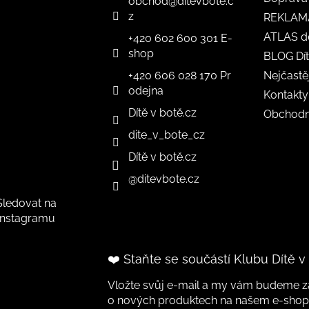
obchod
@
ditevbote.c
z
REKLAM
ATLAS d
+420 602 600 301 E-
shop
BLOG Dít
+420 606 028 170 Pr
Nejčastě
odejna
Kontakty
Dítě v botě.cz
Obchodn
dite_v_bote_cz
Dítě v botě.cz
@ditevbote.cz
Sledovat na
Instagramu
❤️ Staňte se součástí Klubu Dítě v
Vložte svůj e-mail a my vám budeme za
o nových produktech na našem e-shop