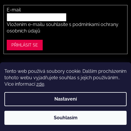
E-mail
Vložením e-mailu souhlasíte s
podmínkami ochrany
osobních údajů
PŘIHLÁSIT SE
Tento web používá soubory cookie. Dalším procházením
Vytvořil Shoptet
tohoto webu vyjadřujete souhlas s jejich používáním..
Více informací
zde
.
Copyright 2026
Dítě v botě .cz
. Všechna práva vyhrazena.
Upravit nastavení cookies
Nastavení
Máte to k nám kousek?
Navštivte naši kamennou prodejnu
Souhlasím
ve Vestci (kousek za Prahou) – nožky změříme a poradíme s
výběrem.
Kamenná prodejna dětské obuvi Dítě v botě.cz
ve Vestci u Prahy (Praha-západ)