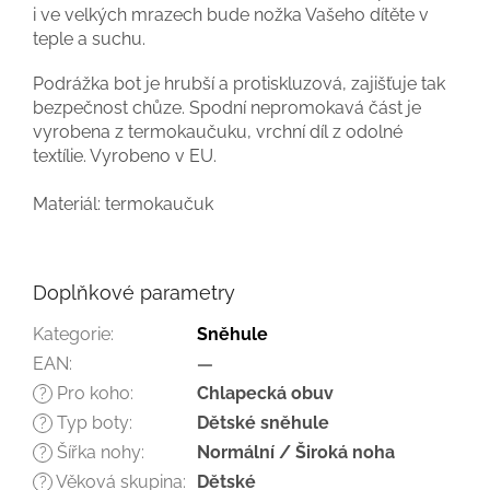
i ve velkých mrazech bude nožka Vašeho dítěte v
teple a suchu.
Podrážka bot je hrubší a protiskluzová, zajišťuje tak
bezpečnost chůze. Spodní nepromokavá část je
vyrobena z termokaučuku, vrchní díl z odolné
textílie. Vyrobeno v EU.
Materiál: termokaučuk
Doplňkové parametry
Kategorie
:
Sněhule
EAN
:
—
Pro koho
:
Chlapecká obuv
?
Typ boty
:
Dětské sněhule
?
Šířka nohy
:
Normální / Široká noha
?
Věková skupina
:
Dětské
?