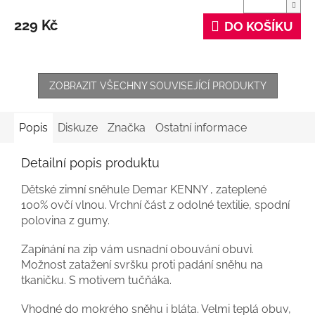
229 Kč
DO KOŠÍKU
ZOBRAZIT VŠECHNY SOUVISEJÍCÍ PRODUKTY
Popis
Diskuze
Značka
Ostatní informace
Detailní popis produktu
Dětské zimní sněhule Demar KENNY , zateplené
100% ovčí vlnou. Vrchní část z odolné textilie, spodní
polovina z gumy.
Zapínání na zip vám usnadní obouvání obuvi.
Možnost zatažení svršku proti padání sněhu na
tkaničku. S motivem tučňáka.
Vhodné do mokrého sněhu i bláta. Velmi teplá obuv,