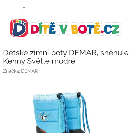
Přejít
NÁKUP
na
KOŠÍK
obsah
Dětské zimní boty DEMAR, sněhule
Kenny Světle modré
Značka:
DEMAR