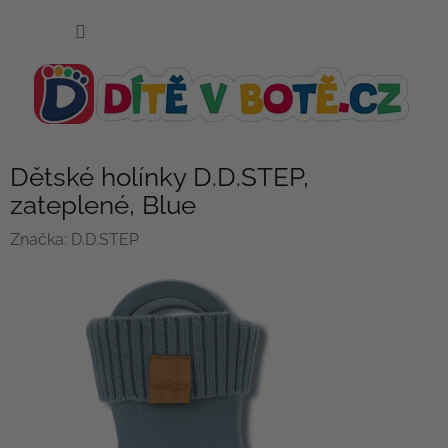
Přejít
NÁKUP
na
KOŠÍK
obsah
Dětské holínky D.D.STEP,
zateplené, Blue
Značka:
D.D.STEP