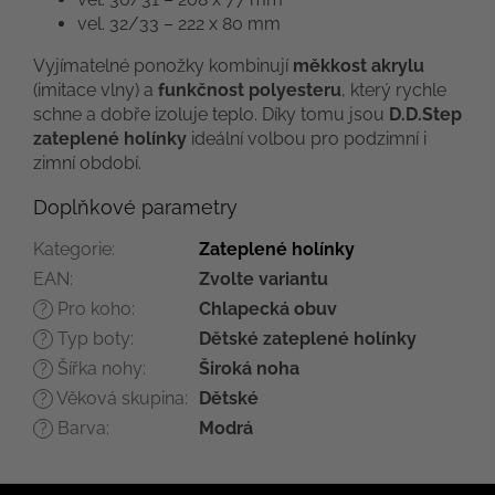
vel. 32/33 – 222 x 80 mm
Vyjímatelné ponožky kombinují
měkkost akrylu
(imitace vlny) a
funkčnost polyesteru
, který rychle
schne a dobře izoluje teplo. Díky tomu jsou
D.D.Step
zateplené holínky
ideální volbou pro podzimní i
zimní období.
Doplňkové parametry
Kategorie
:
Zateplené holínky
EAN
:
Zvolte variantu
Pro koho
:
Chlapecká obuv
?
Typ boty
:
Dětské zateplené holínky
?
Šířka nohy
:
Široká noha
?
Věková skupina
:
Dětské
?
Barva
:
Modrá
?
Z