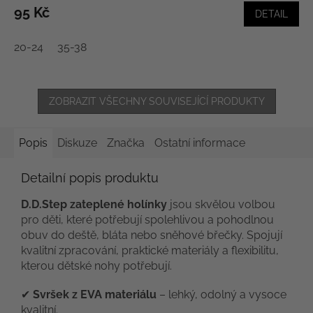
95 Kč
DETAIL
20-24
35-38
ZOBRAZIT VŠECHNY SOUVISEJÍCÍ PRODUKTY
Popis
Diskuze
Značka
Ostatní informace
Detailní popis produktu
D.D.Step zateplené holínky
jsou skvělou volbou
pro děti, které potřebují spolehlivou a pohodlnou
obuv do deště, bláta nebo sněhové břečky. Spojují
kvalitní zpracování, praktické materiály a flexibilitu,
kterou dětské nohy potřebují.
✔
Svršek z EVA materiálu
– lehký, odolný a vysoce
kvalitní.