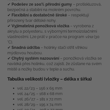
✔
Podešev ze 100% přírodní gumy
– protiskluzová,
bezpečná a stabilní na mokrém povrchu.
✔
Flexibilní a dostatečně široké
– respektují
přirozený tvar dětské nohy.
✔
Vyjímatelná ponožková vložka
– vyrobena z
akrylu a polyesteru, s výbornými termoizolačními
vlastnostmi. Lze prát v pračce na program
vlna
(30
°C).
✔
Snadná údržba
– holínky stačí otřít vlhkou
mýdlovou houbou.
✔
Chytrý systém nazouvání
– ponožková vložka se
navléká přes holínku, což zajistí, že zůstane na svém
místě a nožky budou v teple a suchu.
Tabulka velikostí (vložky – délka x šířka)
vel. 22/23 – 156 x 65 mm
vel. 24/25 – 168 x 68 mm
vel. 26/27 – 181 x 72 mm
vel. 28/29 – 195 x 74 mm
vel. 30/31 – 208 x 77 mm