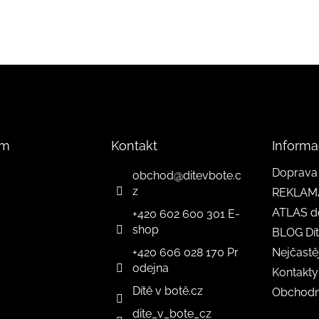
am
Kontakt
Informa
Doprava 
obchod
@
ditevbote.c
z
REKLAM
ATLAS d
+420 602 600 301 E-
shop
BLOG Dít
+420 606 028 170 Pr
Nejčastě
odejna
Kontakty
Dítě v botě.cz
Obchodn
dite_v_bote_cz