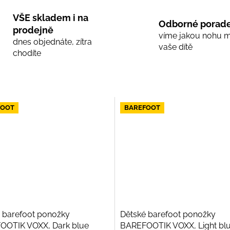
VŠE skladem i na
Odborné porade
prodejně
víme jakou nohu 
dnes objednáte, zítra
vaše dítě
chodíte
FOOT
BAREFOOT
 barefoot ponožky
Dětské barefoot ponožky
OOTIK VOXX, Dark blue
BAREFOOTIK VOXX, Light bl