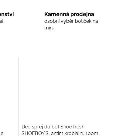
nství
Kamenná prodejna
má
osobní výběr botiček na
míru
Deo sprej do bot Shoe fresh
ue
SHOEBOY'S, antimikrobiální, 100ml