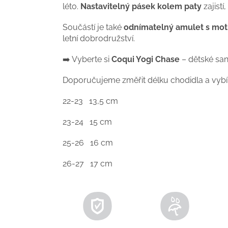
léto.
Nastavitelný pásek kolem paty
zajistí
Součástí je také
odnímatelný amulet s mo
letní dobrodružství.
➡️ Vyberte si
Coqui Yogi Chase
– dětské san
Doporučujeme změřit délku chodidla a vybíra
22-23 13,5 cm
23-24 15 cm
25-26 16 cm
26-27 17 cm