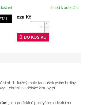
deslání
Ihned k odeslání
229 Kč
ETAIL
DO KOŠÍKU
eré si oblíbí každý malý fanoušek psího hrdiny
azy – chrání tak dětské klouby při
orům
jsou perfektně prodyšné a ideální na