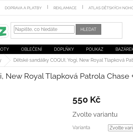
DOPRAVA A PLATBY
REKLAMACE
ATLAS DĚTSKÝCH NOH
HLEDAT
BOTY
OBLEČENÍ
DOPLŇKY
POUKAZ
BAZÁRE
y
Dětské sandálky COQUI, Yogi, New Royal Tlapková Pat
, New Royal Tlapková Patrola Chase 
550 Kč
Měrná
Zvolte variantu
cena:
Varianta