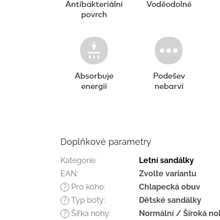
Doplňkové parametry
Kategorie
:
Letní sandálky
EAN
:
Zvolte variantu
Pro koho
:
Chlapecká obuv
?
Typ boty
:
Dětské sandálky
?
Šířka nohy
:
Normální / Široká no
?