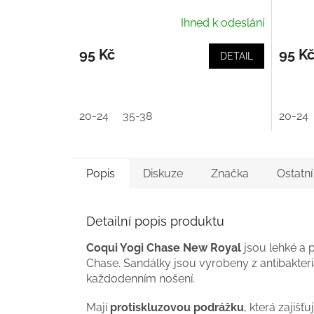
Ihned k odeslání
95 Kč
95 K
DETAIL
20-24
35-38
20-24
Popis
Diskuze
Značka
Ostatn
Detailní popis produktu
Coqui Yogi Chase New Royal
jsou lehké a
Chase. Sandálky jsou vyrobeny z antibakter
každodenním nošení.
Mají
protiskluzovou podrážku
, která zajiš