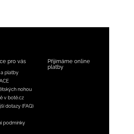
ce pro vás
Přijímáme online
platby
a platby
ACE
ětských nohou
ě v botě.cz
jší dotazy (FAQ)
í podmínky