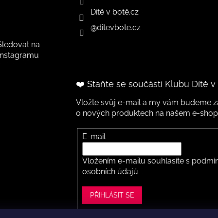
Dítě v botě.cz
@ditevbote.cz
Sledovat na
Instagramu
❤️ Staňte se součástí Klubu Dítě v
Vložte svůj e-mail a my vám budeme za
o nových produktech na našem e-shop
E-mail
Vložením e-mailu souhlasíte s
podmín
osobních údajů
PŘIHLÁSIT SE