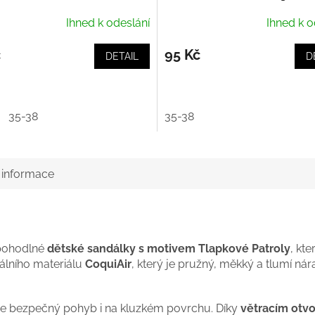
Ihned k odeslání
Ihned k o
č
95 Kč
DETAIL
D
35-38
35-38
í informace
 pohodlné
dětské sandálky s motivem Tlapkové Patroly
, kt
iálního materiálu
CoquiAir
, který je pružný, měkký a tlumí nár
ťuje bezpečný pohyb i na kluzkém povrchu. Díky
větracím otv