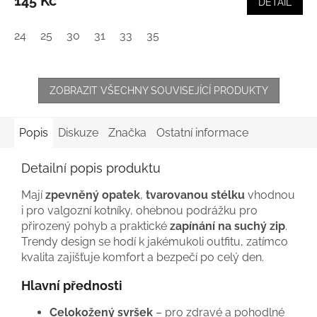
145 Kč
DETAIL
24
25
30
31
33
35
ZOBRAZIT VŠECHNY SOUVISEJÍCÍ PRODUKTY
Popis
Diskuze
Značka
Ostatní informace
Detailní popis produktu
Mají
zpevněný opatek
,
tvarovanou stélku
vhodnou
i pro valgozní kotníky, ohebnou podrážku pro
přirozený pohyb a praktické
zapínání na suchý zip
.
Trendy design se hodí k jakémukoli outfitu, zatímco
kvalita zajišťuje komfort a bezpečí po celý den.
Hlavní přednosti
Celokožený svršek
– pro zdravé a pohodlné