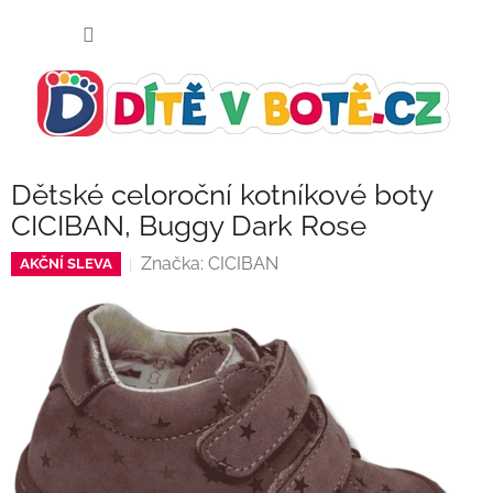
Přejít
NÁKUP
na
KOŠÍK
obsah
Dětské celoroční kotníkové boty
CICIBAN, Buggy Dark Rose
Značka:
CICIBAN
AKČNÍ SLEVA