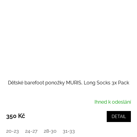
Dětské barefoot ponožky MURIS, Long Socks 3x Pack
Ihned k odeslání
350 Kč
DETAIL
20-23
24-27
28-30
31-33