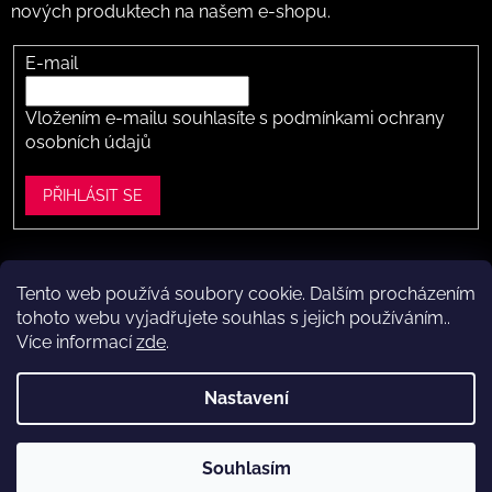
nových produktech na našem e-shopu.
E-mail
Vložením e-mailu souhlasíte s
podmínkami ochrany
osobních údajů
PŘIHLÁSIT SE
Tento web používá soubory cookie. Dalším procházením
Vytvořil Shoptet
tohoto webu vyjadřujete souhlas s jejich používáním..
Více informací
zde
.
Copyright 2026
Dítě v botě .cz
. Všechna práva vyhrazena.
Upravit nastavení cookies
Nastavení
Máte to k nám kousek?
Navštivte naši kamennou prodejnu
Souhlasím
ve Vestci (kousek za Prahou) – nožky změříme a poradíme s
výběrem.
Kamenná prodejna dětské obuvi Dítě v botě.cz