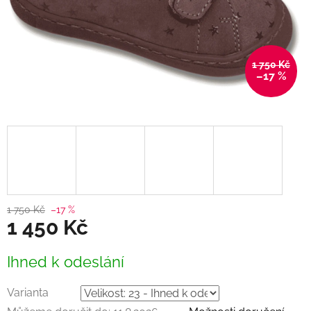
1 750 Kč
–17 %
1 750 Kč
–17 %
1 450 Kč
Měrná
Ihned k odeslání
cena:
Varianta