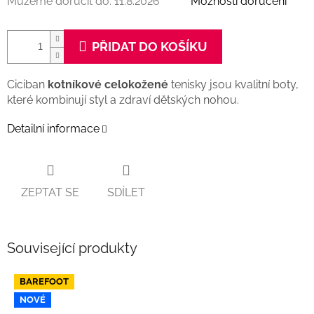
Můžeme doručit do:
11.8.2026
Možnosti doručení
PŘIDAT DO KOŠÍKU
Ciciban
kotníkové celokožené
tenisky jsou kvalitní boty,
které kombinují styl a zdraví dětských nohou.
Detailní informace
ZEPTAT SE
SDÍLET
Související produkty
BAREFOOT
NOVÉ