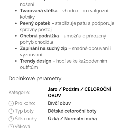
nošení
Tvarovaná stélka
– vhodná i pro valgozní
kotníky
Pevný opatek
– stabilizuje patu a podporuje
správný postoj
Ohebná podrážka
– umožňuje přirozený
pohyb chodidla
Zapínání na suchý zip
– snadné obouvání i
vyzouvání
Trendy design
– hodí se ke každodenním
outfitům
Doplňkové parametry
Jaro / Podzim / CELOROČNÍ
Kategorie
:
OBUV
Pro koho
:
Dívčí obuv
?
Typ boty
:
Dětské celoroční boty
?
Šířka nohy
:
Úzká / Normální noha
?
Věková
?