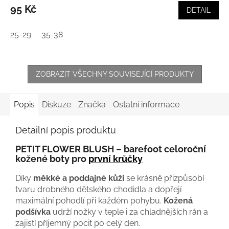
95 Kč
DETAIL
25-29
35-38
ZOBRAZIT VŠECHNY SOUVISEJÍCÍ PRODUKTY
Popis
Diskuze
Značka
Ostatní informace
Detailní popis produktu
PETIT FLOWER BLUSH – barefoot celoroční
kožené boty pro
první krůčky
Díky
měkké a poddajné kůži
se krásně přizpůsobí
tvaru drobného dětského chodidla a dopřejí
maximální pohodlí při každém pohybu.
Kožená
podšívka
udrží nožky v teple i za chladnějších rán a
zajistí příjemný pocit po celý den.