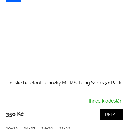
Dětské barefoot ponožky MURIS, Long Socks 3x Pack
Ihned k odeslání
350 Kč
DETAIL
20-23
24-27
28-30
31-33