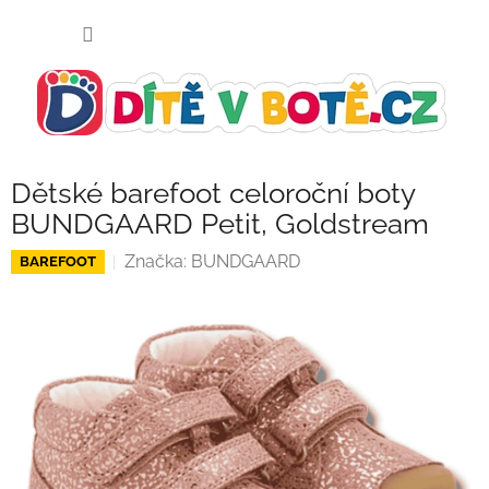
Přejít
NÁKUP
na
KOŠÍK
obsah
Dětské barefoot celoroční boty
BUNDGAARD Petit, Goldstream
Značka:
BUNDGAARD
BAREFOOT