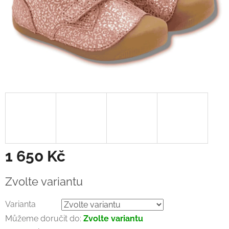
1 650 Kč
Měrná
Zvolte variantu
cena:
Varianta
Můžeme doručit do:
Zvolte variantu