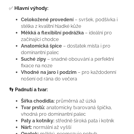
✅
Hlavní výhody:
Celokožené provedení
– svršek, podšívka i
stélka z kvalitní hladké kůže
Měkká a flexibilní podrážka
– ideální pro
začínající chodce
Anatomická špice
– dostatek místa i pro
dominantní palec
Suché zipy
– snadné obouvání a perfektní
fixace na noze
Vhodné na jaro i podzim
– pro každodenní
nošení od rána do večera
👣
Padnutí a tvar:
Šířka chodidla:
průměrná až úzká
Tvar prstů:
anatomicky tvarovaná špička,
vhodná pro dominantní palec
Paty a kotníky:
středně široká pata i kotník
Nárt:
normální až vyšší
Opatek:
měkký, neomezuje pohyb