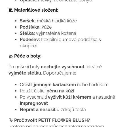
🧵
Materiálové složení:
Svršek:
měkká hladká kůže
Podšívka:
kůže
Stélka:
vyjímatelná kožená
Podešev:
flexibilní gumová podrážka s
okopem
🧽
Péče o boty:
Po nošení boty
nechejte vyschnout
, ideálně
vyjměte stélku
. Doporučujeme:
Očistit
jemným kartáčkem
nebo hadříkem
Použít čistící
pěnu na kůži
Po vyschnutí
vyživit kůži krémem
a následně
impregnovat
Neprat a nesušit
u zdrojů tepla
🎯
Proč zvolit PETIT FLOWER BLUSH?
Protože při prvních krůčcích záleží na každém