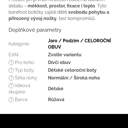
detailu –
měkkost, prostor, fixace i teplo
. Tyto
barefoot botičky zajistí dítěti
svobodu pohybu a
přirozený vývoj nožky
, bez kompromisů.
Doplňkové parametry
Jaro / Podzim / CELOROČNÍ
Kategorie
:
OBUV
EAN
:
Zvolte variantu
Pro koho
:
Dívčí obuv
?
Typ boty
:
Dětské celoroční boty
?
Šířka nohy
:
Normální / Široká noha
?
Věková
?
Dětské
skupina
:
Barva
:
Růžová
?
Z
á