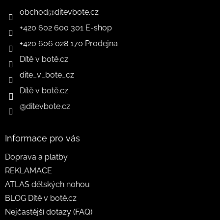
obchod
@
ditevbote.cz
+420 602 600 301 E-shop
+420 606 028 170 Prodejna
Dítě v botě.cz
dite_v_bote_cz
Dítě v botě.cz
@ditevbote.cz
Informace pro vás
Doprava a platby
REKLAMACE
ATLAS dětských nohou
BLOG Dítě v botě.cz
Nejčastější dotazy (FAQ)