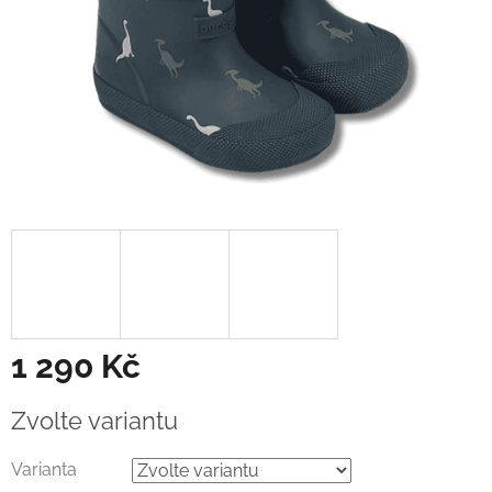
1 290 Kč
Měrná
Zvolte variantu
cena:
Varianta