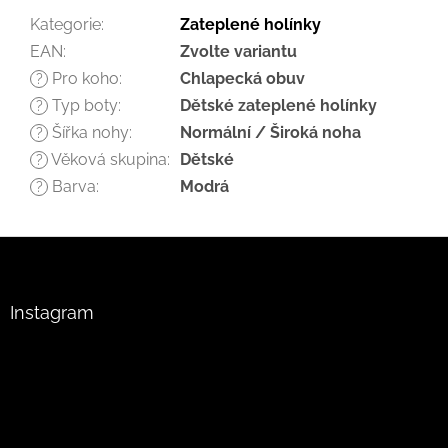
Kategorie
:
Zateplené holínky
EAN
:
Zvolte variantu
Pro koho
:
Chlapecká obuv
?
Typ boty
:
Dětské zateplené holínky
?
Šířka nohy
:
Normální / Široká noha
?
Věková skupina
:
Dětské
?
Barva
:
Modrá
?
Z
á
p
a
Instagram
t
í