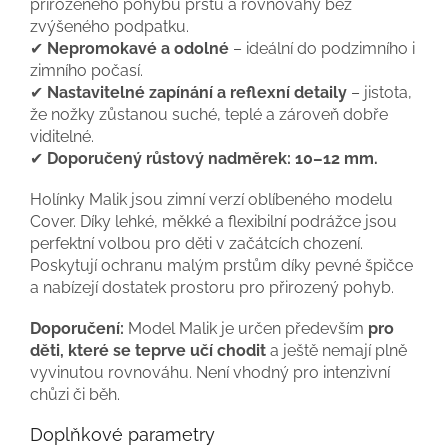
přirozeného pohybu prstů a rovnováhy bez
zvýšeného podpatku.
✔
Nepromokavé a odolné
– ideální do podzimního i
zimního počasí.
✔
Nastavitelné zapínání a reflexní detaily
– jistota,
že nožky zůstanou suché, teplé a zároveň dobře
viditelné.
✔
Doporučený růstový nadměrek: 10–12 mm.
Holínky Malik jsou zimní verzí oblíbeného modelu
Cover. Díky lehké, měkké a flexibilní podrážce jsou
perfektní volbou pro děti v začátcích chození.
Poskytují ochranu malým prstům díky pevné špičce
a nabízejí dostatek prostoru pro přirozený pohyb.
Doporučení:
Model Malik je určen především
pro
děti, které se teprve učí chodit
a ještě nemají plně
vyvinutou rovnováhu. Není vhodný pro intenzivní
chůzi či běh.
Doplňkové parametry