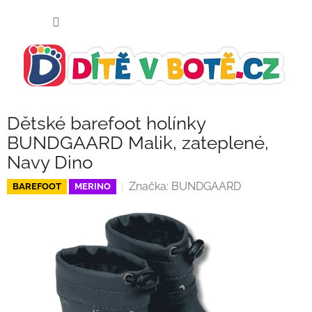
Přejít
NÁKUP
na
KOŠÍK
obsah
Dětské barefoot holínky
BUNDGAARD Malik, zateplené,
Navy Dino
Značka:
BUNDGAARD
BAREFOOT
MERINO