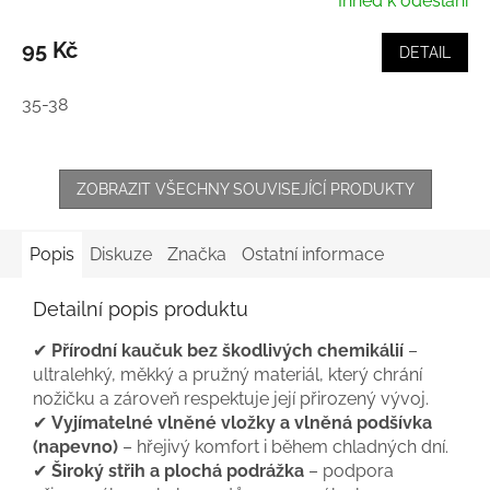
Ihned k odeslání
95 Kč
DETAIL
35-38
ZOBRAZIT VŠECHNY SOUVISEJÍCÍ PRODUKTY
Popis
Diskuze
Značka
Ostatní informace
Detailní popis produktu
✔
Přírodní kaučuk bez škodlivých chemikálií
–
ultralehký, měkký a pružný materiál, který chrání
nožičku a zároveň respektuje její přirozený vývoj.
✔
Vyjímatelné vlněné vložky a vlněná podšívka
(napevno)
– hřejivý komfort i během chladných dní.
✔
Široký střih a plochá podrážka
– podpora