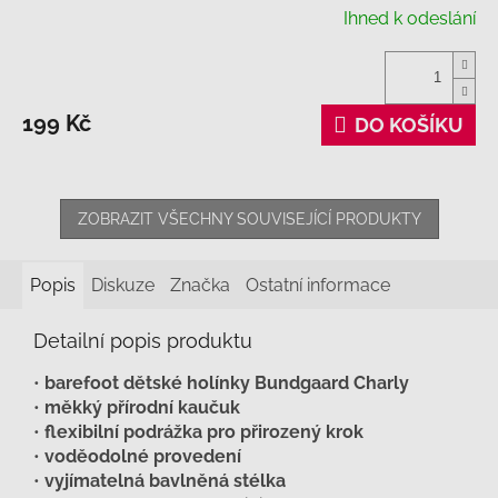
Ihned k odeslání
199 Kč
DO KOŠÍKU
ZOBRAZIT VŠECHNY SOUVISEJÍCÍ PRODUKTY
Popis
Diskuze
Značka
Ostatní informace
Detailní popis produktu
•
barefoot dětské holínky Bundgaard Charly
•
měkký přírodní kaučuk
•
flexibilní podrážka pro přirozený krok
•
voděodolné provedení
•
vyjímatelná bavlněná stélka