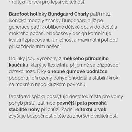
• reflexní prvek pro lepší viditelnost
Barefoot holínky Bundgaard Charly
patří mezi
ikonické modely značky Bundgaard a již po
generace patří k oblíbené dětské obuvi do deště a
mokrého počasí. Nadčasový design kombinuje
kvalitní zpracování, funkčnost a maximální pohodlí
při každodenním nošení.
Holínky jsou vyrobeny z
měkkého přírodního
kaučuku
, který je flexibilní a příjemně se přizpůsobí
dětské noze. Díky
ohebné gumové podrážce
podporují přirozený pohyb chodidla a stabilní krok i
na mokrém nebo kluzkém povrchu.
Prostorná špička poskytuje dostatek místa pro volný
pohyb prstů, zatímco
pevnější pata pomáhá
stabilitě nohy
při chůzi. Zadní
reflexní prvek
zvyšuje bezpečnost dítěte za zhoršené viditelnosti.