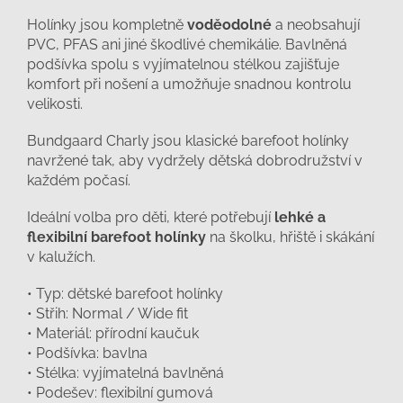
Holínky jsou kompletně
voděodolné
a neobsahují
PVC, PFAS ani jiné škodlivé chemikálie. Bavlněná
podšívka spolu s vyjímatelnou stélkou zajišťuje
komfort při nošení a umožňuje snadnou kontrolu
velikosti.
Bundgaard Charly jsou klasické barefoot holínky
navržené tak, aby vydržely dětská dobrodružství v
každém počasí.
Ideální volba pro děti, které potřebují
lehké a
flexibilní barefoot holínky
na školku, hřiště i skákání
v kalužích.
• Typ: dětské barefoot holínky
• Střih: Normal / Wide fit
• Materiál: přírodní kaučuk
• Podšívka: bavlna
• Stélka: vyjímatelná bavlněná
• Podešev: flexibilní gumová