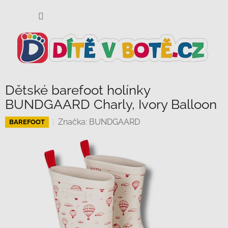
Přejít
NÁKUP
na
KOŠÍK
obsah
Dětské barefoot holínky
BUNDGAARD Charly, Ivory Balloon
Značka:
BUNDGAARD
BAREFOOT