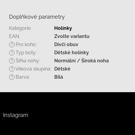
Doplňkové parametry
Kategorie
:
Holínky
EAN
:
Zvolte variantu
Pro koho
:
Dívčí obuv
?
Typ boty
:
Dětské holínky
?
Šířka nohy
:
Normální / Široká noha
?
Věková skupina
:
Dětské
?
Barva
:
Bílá
?
Z
á
p
a
Instagram
t
í