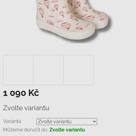
1 090 Kč
Měrná
Zvolte variantu
cena:
Varianta
Můžeme doručit do:
Zvolte variantu