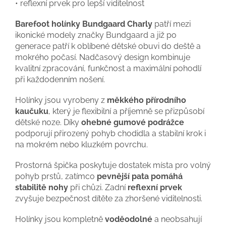
• reflexní prvek pro lepší viditelnost
Barefoot holínky Bundgaard Charly
patří mezi
ikonické modely značky Bundgaard a již po
generace patří k oblíbené dětské obuvi do deště a
mokrého počasí. Nadčasový design kombinuje
kvalitní zpracování, funkčnost a maximální pohodlí
při každodenním nošení.
Holínky jsou vyrobeny z
měkkého přírodního
kaučuku
, který je flexibilní a příjemně se přizpůsobí
dětské noze. Díky
ohebné gumové podrážce
podporují přirozený pohyb chodidla a stabilní krok i
na mokrém nebo kluzkém povrchu.
Prostorná špička poskytuje dostatek místa pro volný
pohyb prstů, zatímco
pevnější pata pomáhá
stabilitě nohy
při chůzi. Zadní
reflexní prvek
zvyšuje bezpečnost dítěte za zhoršené viditelnosti.
Holínky jsou kompletně
voděodolné
a neobsahují