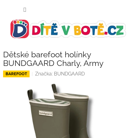
Přejít
NÁKUP
na
KOŠÍK
obsah
Dětské barefoot holínky
BUNDGAARD Charly, Army
Značka:
BUNDGAARD
BAREFOOT