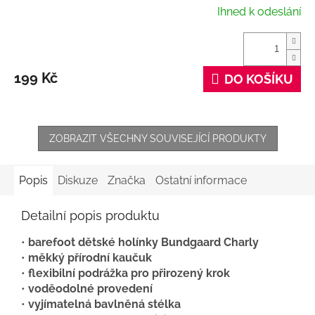
Ihned k odeslání
199 Kč
DO KOŠÍKU
ZOBRAZIT VŠECHNY SOUVISEJÍCÍ PRODUKTY
Popis
Diskuze
Značka
Ostatní informace
Detailní popis produktu
•
barefoot dětské holínky Bundgaard Charly
•
měkký přírodní kaučuk
•
flexibilní podrážka pro přirozený krok
•
voděodolné provedení
•
vyjímatelná bavlněná stélka