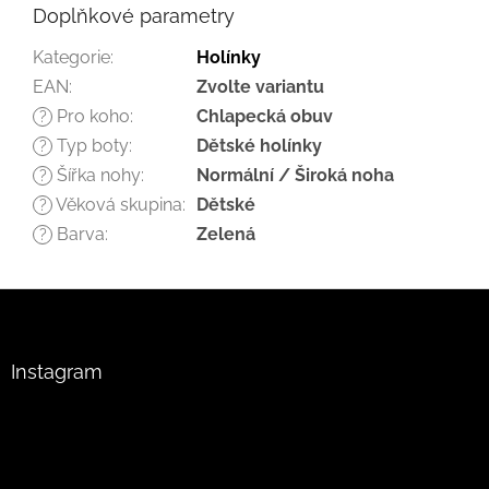
Doplňkové parametry
Kategorie
:
Holínky
EAN
:
Zvolte variantu
Pro koho
:
Chlapecká obuv
?
Typ boty
:
Dětské holínky
?
Šířka nohy
:
Normální / Široká noha
?
Věková skupina
:
Dětské
?
Barva
:
Zelená
?
Z
á
p
a
Instagram
t
í