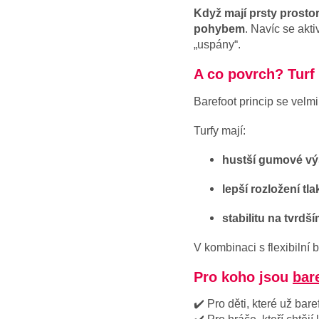
Když mají prsty prosto
pohybem
. Navíc se akt
„uspány“.
A co povrch? Turf 
Barefoot princip se velm
Turfy mají:
hustší gumové výs
lepší rozložení tla
stabilitu na tvrd
V kombinaci s flexibilní
Pro koho jsou
bar
✔️ Pro děti, které už bar