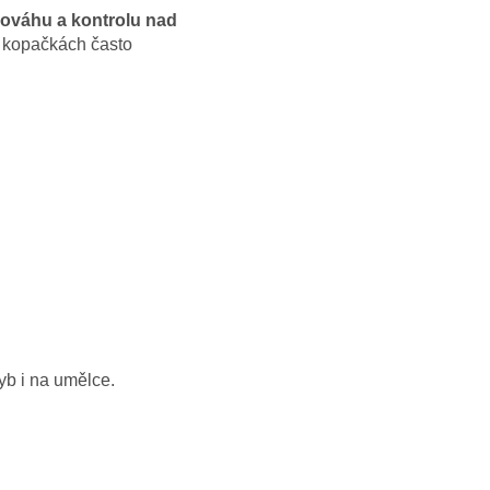
nováhu a kontrolu nad
ch kopačkách často
yb i na umělce.