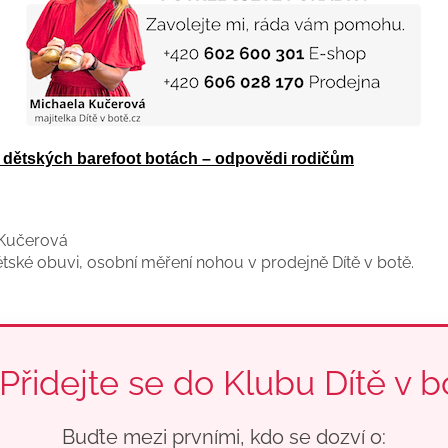
o dětských barefoot botách – odpovědi rodičům
 Kučerová
ětské obuvi, osobní měření nohou v prodejně Dítě v botě.
 Přidejte se do Klubu Dítě v b
Buďte mezi prvními, kdo se dozví o: