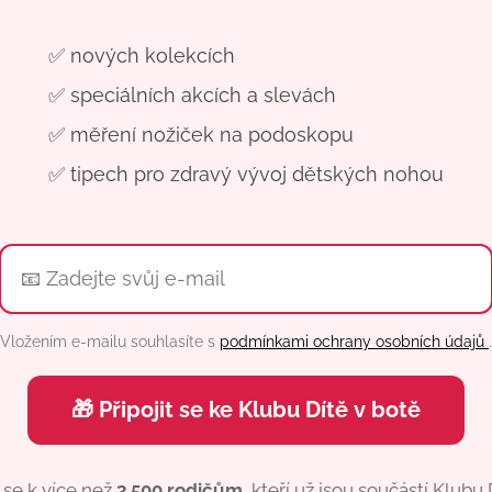
✅ nových kolekcích
✅ speciálních akcích a slevách
✅ měření nožiček na podoskopu
✅ tipech pro zdravý vývoj dětských nohou
Vložením e-mailu souhlasíte s
podmínkami ochrany osobních údajů
.
🎁 Připojit se ke Klubu Dítě v botě
 se k více než
3 500 rodičům
, kteří už jsou součástí Klubu 