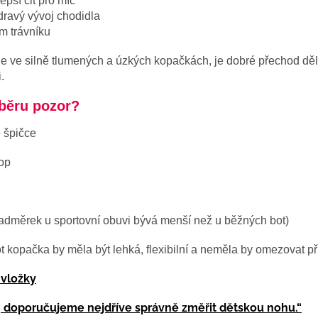
lepší cit pro míč
zdravý vývoj chodidla
m trávníku
aje ve silně tlumených a úzkých kopačkách, je dobré přechod děl
.
ýběru pozor?
e špičce
op
nadměrek u sportovní obuvi bývá menší než u běžných bot)
 kopačka by měla být lehká, flexibilní a neměla by omezovat př
 vložky
, doporučujeme nejdříve správně změřit dětskou nohu.“