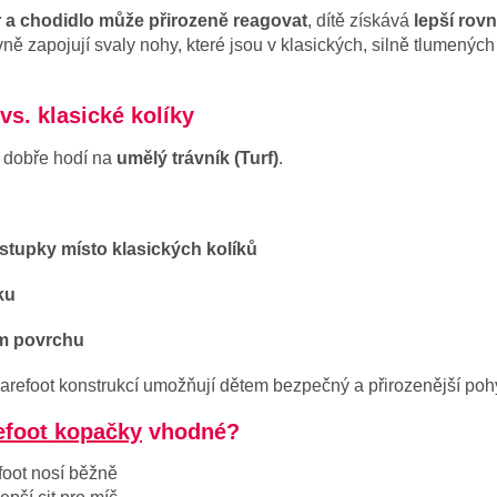
r a chodidlo může přirozeně reagovat
, dítě získává
lepší rov
ivně zapojují svaly nohy, které jsou v klasických, silně tlumený
vs. klasické kolíky
i dobře hodí na
umělý trávník (Turf)
.
tupky místo klasických kolíků
ku
ším povrchu
 barefoot konstrukcí umožňují dětem bezpečný a přirozenější poh
efoot kopačky
vhodné?
efoot nosí běžně