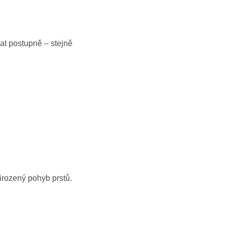
at postupně – stejně
irozený pohyb prstů.