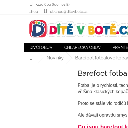
Přejít
+420 602 600 301 E-
na
shop
obchod@ditevbote.cz
obsah
DÍVČÍ OBUV
CHLAPECKÁ OBUV
PRVNÍ 
Novinky
Barefoot fotbalové kopačk
Domů
Barefoot fotbal
Fotbal je o rychlosti, tec
většina klasických kopač
Proto se stále víc rodičů
Ale dávají opravdu smys
Co jsou
barefoot 