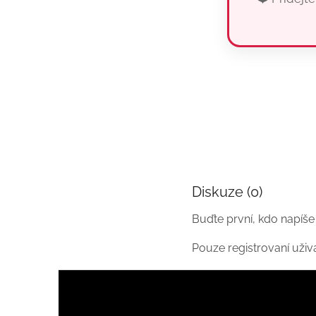
Diskuze (0)
Buďte první, kdo napíše
Pouze registrovaní uži
Z
á
p