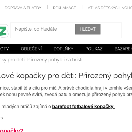
DOPRAVA A PLATBY
REKLAMACE
ATLAS DĚTSKÝCH NOH
HLEDAT
BOTY
OBLEČENÍ
DOPLŇKY
POUKAZ
BAZÁRE
y pro děti: Přirozený pohyb i na hřišti
ové kopačky pro děti: Přirozený pohyb 
hnice, stabilitě a citu pro míč. A právě chodidla hrají v tomhle vše
ek nohu pevně svírá, zvedá patu a omezuje přirozený pohyb prs
 i mladých hráčů zajímá o
barefoot fotbalové kopačky
.
l?
kopačky
?