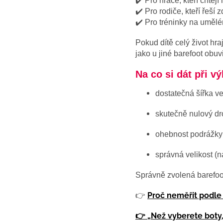
✔️ Pro hráče, kteří chtějí 
✔️ Pro rodiče, kteří řeší 
✔️ Pro tréninky na umělé
Pokud dítě celý život hr
jako u jiné barefoot obuvi
Na co si dát při v
dostatečná šířka v
skutečně nulový dr
ohebnost podrážky
správná velikost (
Správně zvolená barefoot
Proč neměřit podle
👉
👉 „Než vyberete boty