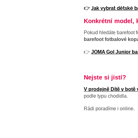
👉
Jak vybrat
dětské b
Konkrétní model, k
Pokud hledáte barefoot f
barefoot fotbalové kop
👉
JOMA Gol Junior bar
Nejste si jistí?
V prodejně Dítě v botě 
podle typu chodidla.
Rádi poradíme i online.