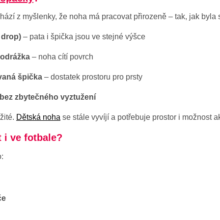
hází z myšlenky, že noha má pracovat přirozeně – tak, jak byla
 drop)
– pata i špička jsou ve stejné výšce
 podrážka
– noha cítí povrch
vaná špička
– dostatek prostoru pro prsty
 bez zbytečného vyztužení
žité.
Dětská noha
se stále vyvíjí a potřebuje prostor i možnost a
 i ve fotbale?
o:
če