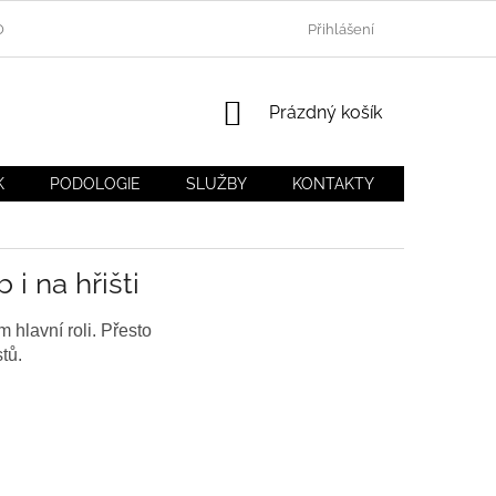
OU
BLOG DÍTĚ V BOTĚ.CZ
NEJČASTĚJŠÍ DOTAZY (FAQ)
Přihlášení
NÁKUPNÍ
Prázdný košík
KOŠÍK
K
PODOLOGIE
SLUŽBY
KONTAKTY
MOJE OB
i na hřišti
m hlavní roli. Přesto
tů.