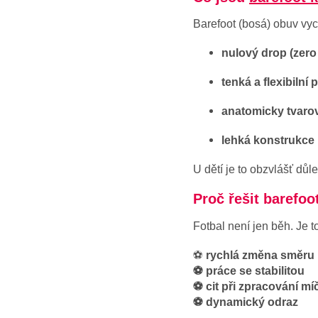
Barefoot (bosá) obuv vyc
nulový drop (zero
tenká a flexibilní
anatomicky tvaro
lehká konstrukce
U dětí je to obzvlášť důle
Proč řešit barefoot
Fotbal není jen běh. Je t
⚽
rychlá změna směru
⚽ práce se stabilitou
⚽ cit při zpracování mí
⚽ dynamický odraz