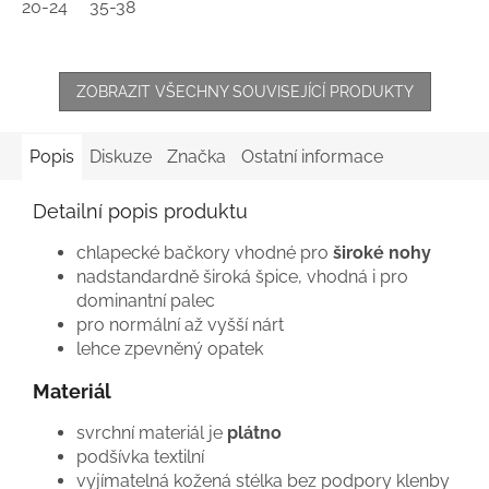
20-24
35-38
ZOBRAZIT VŠECHNY SOUVISEJÍCÍ PRODUKTY
Popis
Diskuze
Značka
Ostatní informace
Detailní popis produktu
chlapecké bačkory vhodné pro
široké
nohy
nadstandardně široká špice, vhodná i pro
dominantní palec
pro normální až vyšší nárt
lehce zpevněný opatek
Materiál
svrchní materiál je
plátno
podšívka textilní
vyjímatelná kožená stélka bez podpory klenby