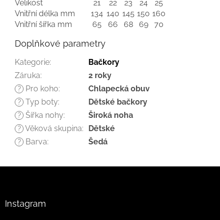
Velikost
21
22
23
24
25
Vnitřní délka mm
134
140
145
150
160
Vnitřní šířka mm
65
66
68
69
70
Doplňkové parametry
Kategorie
:
Bačkory
Záruka
:
2 roky
Pro koho
:
Chlapecká obuv
?
Typ boty
:
Dětské bačkory
?
Šířka nohy
:
Široká noha
?
Věková skupina
:
Dětské
?
Barva
:
Šedá
?
Z
á
p
a
Instagram
t