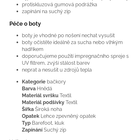
protiskluzová gumová podrážka
zapínání na suchý zip
Péče o boty
boty je vhodné po nošení nechat vysušit
boty očistěte ideálně za sucha nebo vlhkým
hadříkem
doporučujeme použití impregnačního spreje s
UV filtrem, zvýší stálost barev
neprat a nesušit u zdrojů tepla
Kategorie
bačkory
Barva
Hnědá
Materiál
svršku
Textil
Materiál podšívk
y
Textil
Šířka
Široká noha
Opatek
Lehce zpevněný
opatek
Typ
Barefoot, kluk
Zapínání
Suchý zip