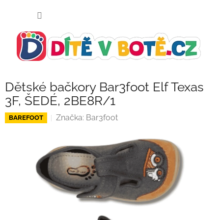
Přejít
NÁKUP
na
KOŠÍK
obsah
Dětské bačkory Bar3foot Elf Texas
3F, ŠEDÉ, 2BE8R/1
Značka:
Bar3foot
BAREFOOT