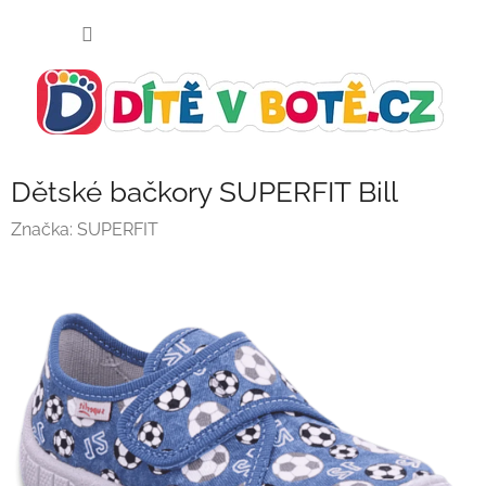
Přejít
NÁKUP
na
KOŠÍK
obsah
Dětské bačkory SUPERFIT Bill
Značka:
SUPERFIT