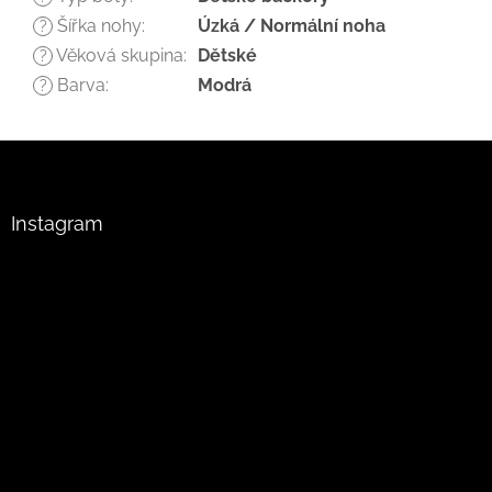
Šířka nohy
:
Úzká / Normální noha
?
Věková skupina
:
Dětské
?
Barva
:
Modrá
?
Z
á
p
a
Instagram
t
í