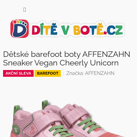
Přejít
NÁKUP
na
KOŠÍK
obsah
Dětské barefoot boty AFFENZAHN
Sneaker Vegan Cheerly Unicorn
Značka:
AFFENZAHN
AKČNÍ SLEVA
BAREFOOT