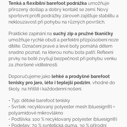
Tenká a flexibilní barefoot podrážka
umožňuje
přirozený došlap a dobrý kontakt se zemí. Nový
sportovní profil podrážky zároveň zajišťuje stabilitu a
neklouzavost při pohybu na různých površích.
Praktické zapínání na
suchý zip a pružné tkaničky
umožňuje rychlé obutí a perfektní přizpůsobení noze
dítěte. Označení pravé a levé boty pomáhá dětem
snadno poznat, na kterou nohu bota patří. Reflexní
prvky na botě zvyšují bezpečnost při pohybu venku
za zhoršené viditelnosti.
Doporučujeme jako
lehké a prodyšné barefoot
tenisky pro jaro, léto i teplejší podzim
, vhodné do
školy, na hřiště i každodenní nošení.
• Typ: dětské barefoot tenisky
• Svršek: recyklovaný polyester mesh (bluesign®) +
polyamidové mikrovlákno
• Podšívka: 100 % recyklovaný polyester (bluesign®)
• Podešev: 70 % syntetická guma, 30 % přírodní