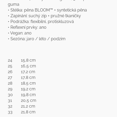
guma
• Stélka: pěna BLOOM™ + syntetická pěna
• Zapínání: suchý zip + pružné tkaničky
• Podrážka: flexibilní, protiskluzová
• Reflexní prvky: ano
• Vegan: ano
• Sezóna: jaro / léto / podzim
24
15,8 cm
25
16,5 cm
26
17,2 cm
27
17,8 cm
28
18,5 cm
29
19,2 cm
30
19,8 cm
31
20,5 cm
32
21,2 cm
33
21,8 cm