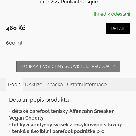
bot, GS27 Purifiant Casque
Ihned k odeslání
460 Kč
DETAIL
600 ml
ZOBRAZIT VŠECHNY SOUVISEJÍCÍ PRODUKTY
Popis
Diskuze
Značka
Ostatní informace
Detailní popis produktu
•
dětské barefoot tenisky Affenzahn Sneaker
Vegan Cheerly
•
lehký a prodyšný svršek z recyklované síťoviny
•
tenká a flexibilní barefoot podrážka pro