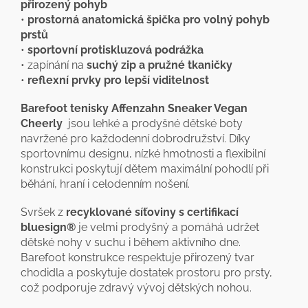
přirozený pohyb
•
prostorná anatomická špička pro volný pohyb
prstů
•
sportovní protiskluzová podrážka
• zapínání na
suchý zip a pružné tkaničky
•
reflexní prvky pro lepší viditelnost
Barefoot tenisky Affenzahn Sneaker Vegan
Cheerly
jsou lehké a prodyšné dětské boty
navržené pro každodenní dobrodružství. Díky
sportovnímu designu, nízké hmotnosti a flexibilní
konstrukci poskytují dětem maximální pohodlí při
běhání, hraní i celodenním nošení.
Svršek z
recyklované síťoviny s certifikací
bluesign®
je velmi prodyšný a pomáhá udržet
dětské nohy v suchu i během aktivního dne.
Barefoot konstrukce respektuje přirozený tvar
chodidla a poskytuje dostatek prostoru pro prsty,
což podporuje zdravý vývoj dětských nohou.