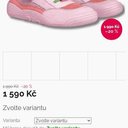
1 990 Kč
–20 %
1 990 Kč
–20 %
1 590 Kč
Měrná
Zvolte variantu
cena:
Varianta