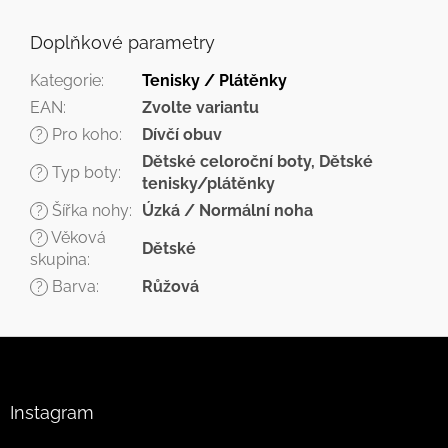
Doplňkové parametry
Kategorie
:
Tenisky / Plátěnky
EAN
:
Zvolte variantu
Pro koho
:
Dívčí obuv
?
Dětské celoroční boty, Dětské
Typ boty
:
?
tenisky/plátěnky
Šířka nohy
:
Úzká / Normální noha
?
Věková
?
Dětské
skupina
:
Barva
:
Růžová
?
Z
á
p
a
Instagram
t