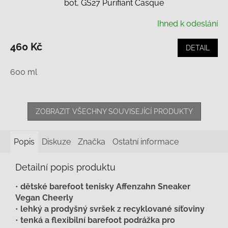
bot, GS27 Purifiant Casque
Ihned k odeslání
460 Kč
DETAIL
600 ml
ZOBRAZIT VŠECHNY SOUVISEJÍCÍ PRODUKTY
Popis
Diskuze
Značka
Ostatní informace
Detailní popis produktu
•
dětské barefoot tenisky Affenzahn Sneaker
Vegan Cheerly
•
lehký a prodyšný svršek z recyklované síťoviny
•
tenká a flexibilní barefoot podrážka pro