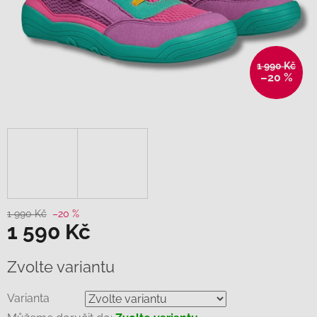
1 990 Kč
–20 %
1 990 Kč
–20 %
1 590 Kč
Měrná
Zvolte variantu
cena:
Varianta