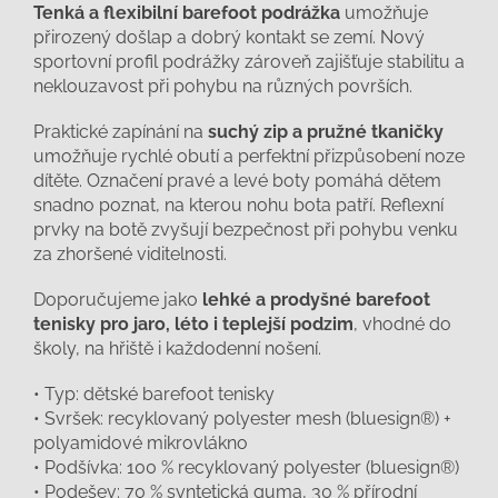
Tenká a flexibilní barefoot podrážka
umožňuje
přirozený došlap a dobrý kontakt se zemí. Nový
sportovní profil podrážky zároveň zajišťuje stabilitu a
neklouzavost při pohybu na různých površích.
Praktické zapínání na
suchý zip a pružné tkaničky
umožňuje rychlé obutí a perfektní přizpůsobení noze
dítěte. Označení pravé a levé boty pomáhá dětem
snadno poznat, na kterou nohu bota patří. Reflexní
prvky na botě zvyšují bezpečnost při pohybu venku
za zhoršené viditelnosti.
Doporučujeme jako
lehké a prodyšné barefoot
tenisky pro jaro, léto i teplejší podzim
, vhodné do
školy, na hřiště i každodenní nošení.
• Typ: dětské barefoot tenisky
• Svršek: recyklovaný polyester mesh (bluesign®) +
polyamidové mikrovlákno
• Podšívka: 100 % recyklovaný polyester (bluesign®)
• Podešev: 70 % syntetická guma, 30 % přírodní