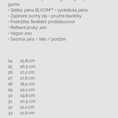
guma
• Stélka: pěna BLOOM™ + syntetická pěna
• Zapínání: suchý zip + pružné tkaničky
• Podrážka: flexibilní, protiskluzová
• Reflexní prvky: ano
• Vegan: ano
• Sezóna: jaro / léto / podzim
24
15,8 cm
25
26,5 cm
26
17,2 cm
27
17,8 cm
28
18,5 cm
29
19,2 cm
30
19,8 cm
31
20,5 cm
32
21,2 cm
33
21,8 cm