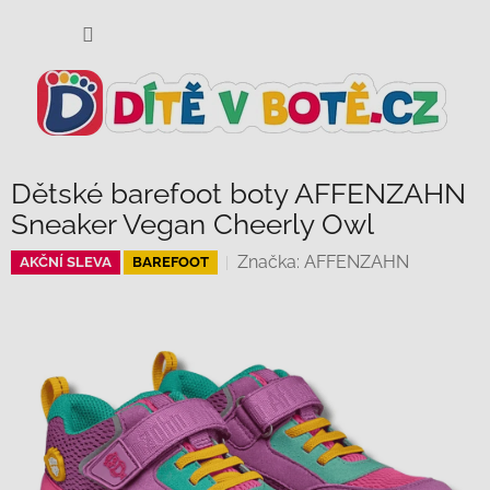
Přejít
NÁKUP
na
KOŠÍK
obsah
Dětské barefoot boty AFFENZAHN
Sneaker Vegan Cheerly Owl
Značka:
AFFENZAHN
AKČNÍ SLEVA
BAREFOOT