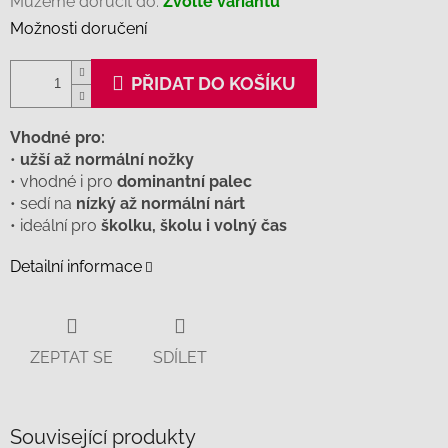
Můžeme doručit do:
Zvolte variantu
Možnosti doručení
PŘIDAT DO KOŠÍKU
Vhodné pro:
•
užší až normální nožky
• vhodné i pro
dominantní palec
• sedí na
nízký až normální nárt
• ideální pro
školku, školu i volný čas
Detailní informace
ZEPTAT SE
SDÍLET
Související produkty