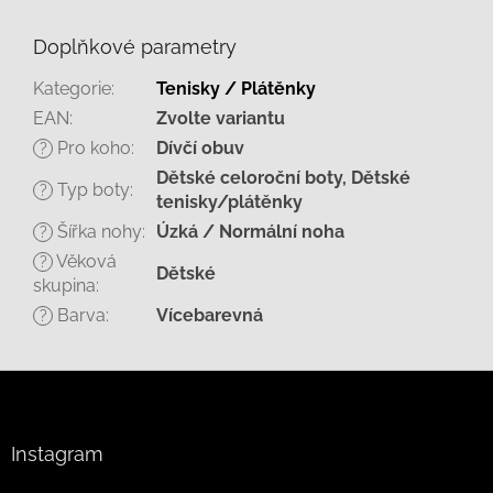
Doplňkové parametry
Kategorie
:
Tenisky / Plátěnky
EAN
:
Zvolte variantu
Pro koho
:
Dívčí obuv
?
Dětské celoroční boty, Dětské
Typ boty
:
?
tenisky/plátěnky
Šířka nohy
:
Úzká / Normální noha
?
Věková
?
Dětské
skupina
:
Barva
:
Vícebarevná
?
Z
á
p
a
Instagram
t