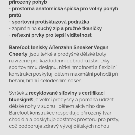
přirozený pohyb
•
prostorná anatomická špička pro volný pohyb
prstů
•
sportovní protiskluzová podrážka
• zapínání na
suchý zip a pružné tkaničky
•
reflexní prvky pro lepší viditelnost
Barefoot tenisky Affenzahn Sneaker Vegan
Cheerly
jsou lehké a prodyšné dětské boty
navržené pro každodenní dobrodružství. Díky
sportovnímu designu, nízké hmotnosti a flexibilní
konstrukci poskytují dětem maximální pohodlí při
běhání, hraní i celodenním nošení.
Svršek z
recyklované síťoviny s certifikací
bluesign®
je velmi prodyšný a pomáhá udržet
dětské nohy v suchu i během aktivního dne.
Barefoot konstrukce respektuje přirozený tvar
chodidla a poskytuje dostatek prostoru pro prsty,
což podporuje zdravý vývoj dětských nohou.