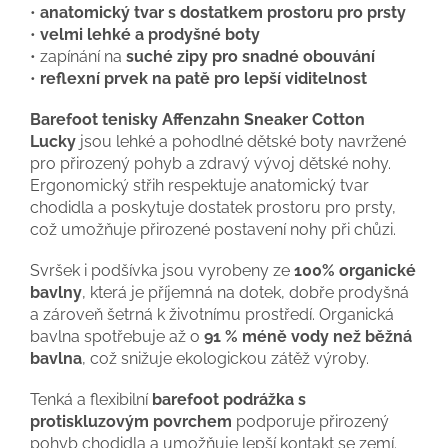
•
anatomický tvar s dostatkem prostoru pro prsty
•
velmi lehké a prodyšné boty
• zapínání na
suché zipy pro snadné obouvání
•
reflexní prvek na patě pro lepší viditelnost
Barefoot tenisky Affenzahn Sneaker Cotton
Lucky
jsou lehké a pohodlné dětské boty navržené
pro přirozený pohyb a zdravý vývoj dětské nohy.
Ergonomický střih respektuje anatomický tvar
chodidla a poskytuje dostatek prostoru pro prsty,
což umožňuje přirozené postavení nohy při chůzi.
Svršek i podšívka jsou vyrobeny ze
100% organické
bavlny
, která je příjemná na dotek, dobře prodyšná
a zároveň šetrná k životnímu prostředí. Organická
bavlna spotřebuje až o
91 % méně vody než běžná
bavlna
, což snižuje ekologickou zátěž výroby.
Tenká a flexibilní
barefoot podrážka s
protiskluzovým povrchem
podporuje přirozený
pohyb chodidla a umožňuje lepší kontakt se zemí.