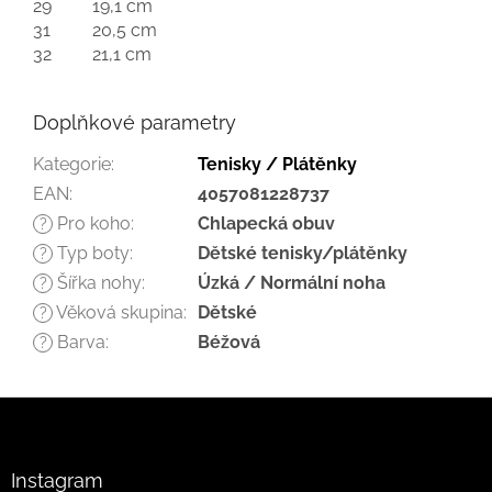
29
19,1 cm
31
20,5 cm
32
21,1 cm
Doplňkové parametry
Kategorie
:
Tenisky / Plátěnky
EAN
:
4057081228737
Pro koho
:
Chlapecká obuv
?
Typ boty
:
Dětské tenisky/plátěnky
?
Šířka nohy
:
Úzká / Normální noha
?
Věková skupina
:
Dětské
?
Barva
:
Béžová
?
Z
á
p
a
Instagram