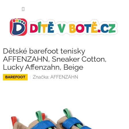
Přejít
NÁKUP
na
KOŠÍK
obsah
Dětské barefoot tenisky
AFFENZAHN, Sneaker Cotton,
Lucky Affenzahn, Beige
Značka:
AFFENZAHN
BAREFOOT