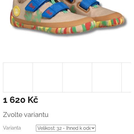
1 620 Kč
Měrná
Zvolte variantu
cena:
Varianta