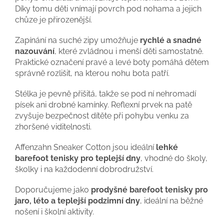
Díky tomu děti vnímají povrch pod nohama a jejich
chůze je přirozenější.
Zapínání na suché zipy umožňuje
rychlé a snadné
nazouvání
, které zvládnou i menší děti samostatně.
Praktické označení pravé a levé boty pomáhá dětem
správně rozlišit, na kterou nohu bota patří.
Stélka je pevně přišitá, takže se pod ní nehromadí
písek ani drobné kamínky. Reflexní prvek na patě
zvyšuje bezpečnost dítěte při pohybu venku za
zhoršené viditelnosti.
Affenzahn Sneaker Cotton jsou ideální
lehké
barefoot tenisky pro teplejší dny
, vhodné do školy,
školky i na každodenní dobrodružství.
Doporučujeme jako
prodyšné barefoot tenisky pro
jaro, léto a teplejší podzimní dny
, ideální na běžné
nošení i školní aktivity.