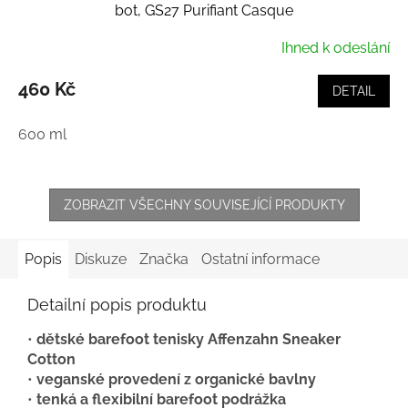
bot, GS27 Purifiant Casque
Ihned k odeslání
460 Kč
DETAIL
600 ml
ZOBRAZIT VŠECHNY SOUVISEJÍCÍ PRODUKTY
Popis
Diskuze
Značka
Ostatní informace
Detailní popis produktu
•
dětské barefoot tenisky Affenzahn Sneaker
Cotton
•
veganské provedení z organické bavlny
•
tenká a flexibilní barefoot podrážka