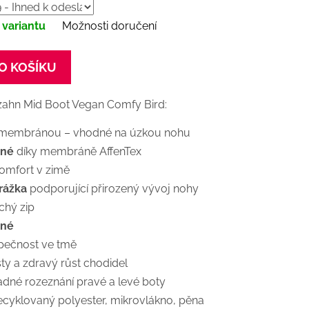
 variantu
Možnosti doručení
O KOŠÍKU
zahn Mid Boot Vegan Comfy Bird:
s membránou – vhodné na úzkou nohu
šné
díky membráně AffenTex
komfort v zimě
drážka
podporující přirozený vývoj nohy
chý zip
lné
zpečnost ve tmě
ty a zdravý růst chodidel
adné rozeznání pravé a levé boty
recyklovaný polyester, mikrovlákno, pěna