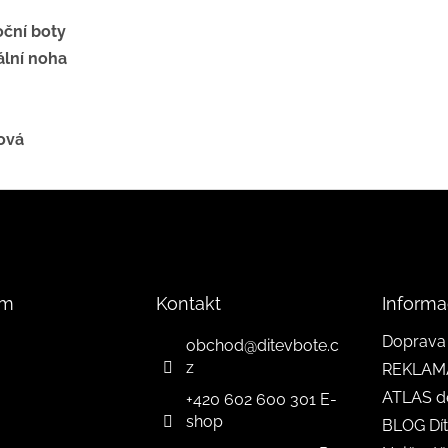
oční boty
lní noha
ová
am
Kontakt
Informa
Doprava 
obchod
@
ditevbote.c
z
REKLAM
ATLAS d
+420 602 600 301 E-
shop
BLOG Dít