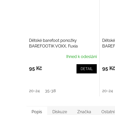
Dětské barefoot ponožky
Dětské
BAREFOOTIK VOXX, Fuxia
BAREF
Ihned k odeslání
95 Kč
95 K
DETAIL
20-24
35-38
20-24
Popis
Diskuze
Značka
Ostatn