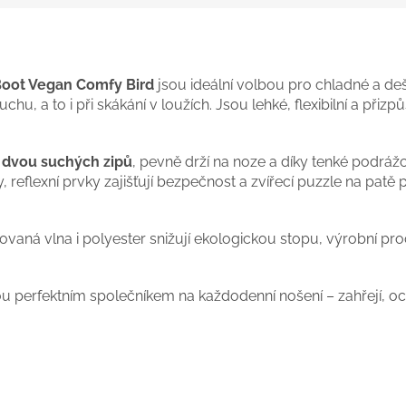
Boot Vegan Comfy Bird
jsou ideální volbou pro chladné a dešt
chu, a to i při skákání v loužích. Jsou lehké, flexibilní a při
í
dvou suchých zipů
, pevně drží na noze a díky tenké podráž
ty, reflexní prvky zajišťují bezpečnost a zvířecí puzzle na p
ovaná vlna i polyester snižují ekologickou stopu, výrobní proc
u perfektním společníkem na každodenní nošení – zahřejí, o