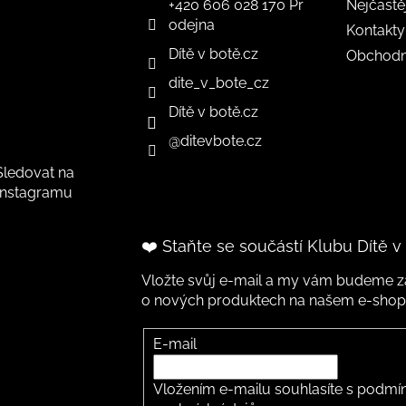
+420 606 028 170 Pr
Nejčastě
odejna
Kontakty
Dítě v botě.cz
Obchodn
dite_v_bote_cz
Dítě v botě.cz
@ditevbote.cz
Sledovat na
Instagramu
❤️ Staňte se součástí Klubu Dítě v
Vložte svůj e-mail a my vám budeme za
o nových produktech na našem e-shop
E-mail
Vložením e-mailu souhlasíte s
podmín