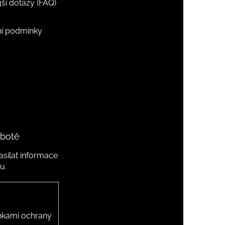
jší dotazy (FAQ)
í podmínky
 botě
sílat informace
u.
kami ochrany