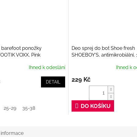
 barefoot ponožky
Deo sprej do bot Shoe fresh
OOTIK VOXX, Pink
SHOEBOY'S, antimikrobiální,
Ihned k odeslání
Ihned k o
229 Kč
č
DETAIL
DO KOŠÍKU
25-29
35-38
í informace