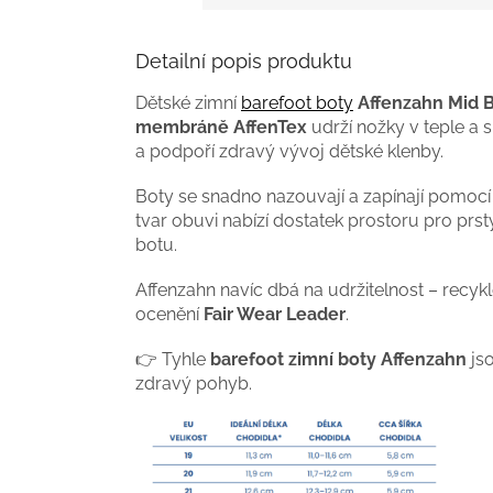
Detailní popis produktu
Dětské zimní
barefoot boty
Affenzahn Mid 
membráně
AffenTex
udrží nožky v teple a su
a podpoří zdravý vývoj dětské klenby.
Boty se snadno nazouvají a zapínají pomoc
tvar obuvi nabízí dostatek prostoru pro prs
botu.
Affenzahn navíc dbá na udržitelnost – recykl
ocenění
Fair Wear Leader
.
👉 Tyhle
barefoot zimní boty Affenzahn
jso
zdravý pohyb.