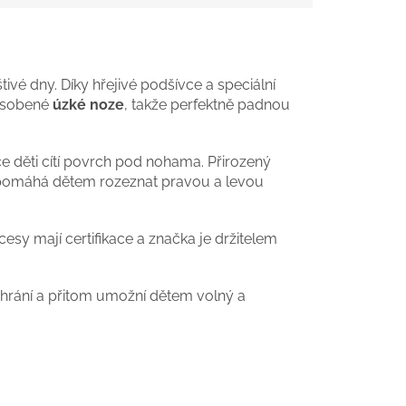
ivé dny. Díky hřejivé podšívce a speciální
způsobené
úzké noze
, takže perfektně padnou
ce děti cítí povrch pod nohama. Přirozený
atě pomáhá dětem rozeznat pravou a levou
esy mají certifikace a značka je držitelem
chrání a přitom umožní dětem volný a