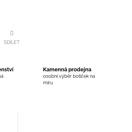
SDÍLET
nství
Kamenná prodejna
má
osobní výběr botiček na
míru