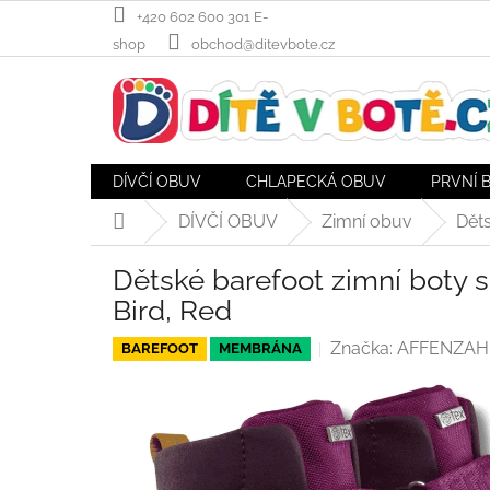
Přejít
+420 602 600 301 E-
na
shop
obchod@ditevbote.cz
obsah
DÍVČÍ OBUV
CHLAPECKÁ OBUV
PRVNÍ 
DÍVČÍ OBUV
Zimní obuv
Dět
Domů
Dětské barefoot zimní bot
Bird, Red
Značka:
AFFENZAH
BAREFOOT
MEMBRÁNA