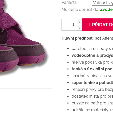
Varianta
Můžeme doručit do:
Zvolte
PŘIDAT D
Hlavní přednosti bot
Affen
barefoot zimní boty 
voděodolné a prody
hřejivá podšívka pro 
tenká a flexibilní po
snadné zapínání na su
super lehké a pohod
reflexní prvky pro be
dostatek místa pro prs
puzzle na patě pro sn
udržitelné materiály: 