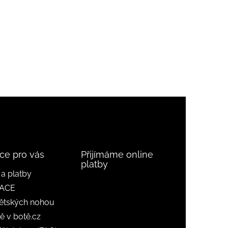
ce pro vás
Přijímáme online
platby
a platby
ACE
ětských nohou
ě v botě.cz