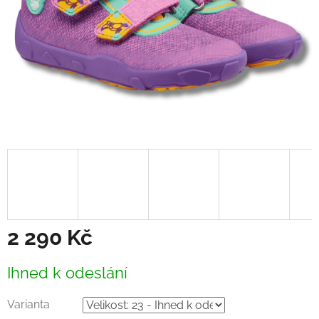
2 290 Kč
Měrná
Ihned k odeslání
cena:
Varianta