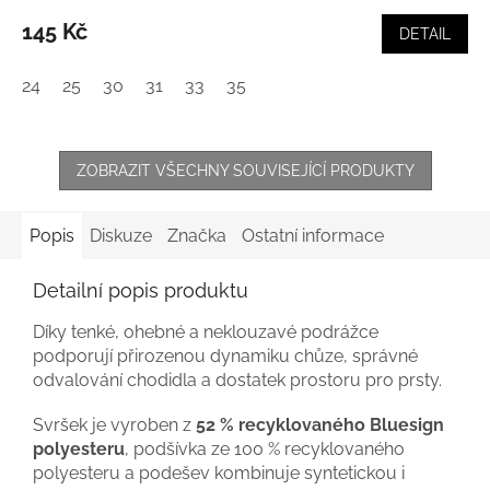
145 Kč
DETAIL
24
25
30
31
33
35
ZOBRAZIT VŠECHNY SOUVISEJÍCÍ PRODUKTY
Popis
Diskuze
Značka
Ostatní informace
Detailní popis produktu
Díky tenké, ohebné a neklouzavé podrážce
podporují přirozenou dynamiku chůze, správné
odvalování chodidla a dostatek prostoru pro prsty.
Svršek je vyroben z
52 % recyklovaného Bluesign
polyesteru
, podšívka ze 100 % recyklovaného
polyesteru a podešev kombinuje syntetickou i