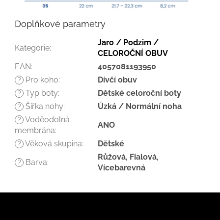
Doplňkové parametry
Jaro / Podzim /
Kategorie
:
CELOROČNÍ OBUV
EAN
:
4057081193950
Pro koho
:
Dívčí obuv
?
Typ boty
:
Dětské celoroční boty
?
Šířka nohy
:
Úzká / Normální noha
?
Voděodolná
?
ANO
membrána
:
Věková skupina
:
Dětské
?
Růžová, Fialová,
Barva
:
?
Vícebarevná
Z
á
p