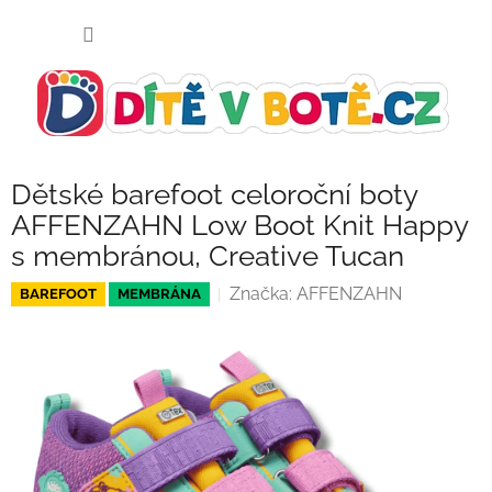
Přejít
NÁKUP
na
KOŠÍK
obsah
Dětské barefoot celoroční boty
AFFENZAHN Low Boot Knit Happy
s membránou, Creative Tucan
Značka:
AFFENZAHN
BAREFOOT
MEMBRÁNA