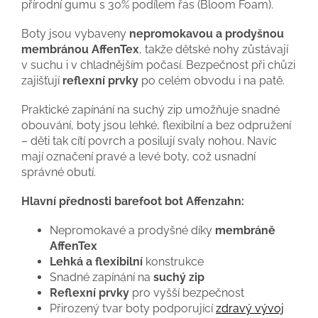
přírodní gumu s 30% podílem řas (Bloom Foam).
Boty jsou vybaveny
nepromokavou a prodyšnou
membránou AffenTex
, takže dětské nohy zůstávají
v suchu i v chladnějším počasí. Bezpečnost při chůzi
zajišťují
reflexní prvky
po celém obvodu i na patě.
Praktické zapínání na suchý zip umožňuje snadné
obouvání, boty jsou lehké, flexibilní a bez odpružení
– děti tak cítí povrch a posilují svaly nohou. Navíc
mají označení pravé a levé boty, což usnadní
správné obutí.
Hlavní přednosti barefoot bot Affenzahn:
Nepromokavé a prodyšné díky
membráně
AffenTex
Lehká a flexibilní
konstrukce
Snadné zapínání na
suchý zip
Reflexní prvky
pro vyšší bezpečnost
Přirozený tvar boty podporující
zdravý vývoj