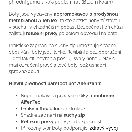
přírodní gumu s 30% podílem řas (Bloom Foam).
Boty jsou vybaveny
nepromokavou a prodyšnou
membránou AffenTex
, takže dětské nohy zůstávají
v suchu i v chladnějším počasí. Bezpečnost při chůzi
zajišťují
reflexní prvky
po celém obvodu i na patě.
Praktické zapínání na suchý zip umožňuje snadné
obouvání, boty jsou lehké, flexibilní a bez odpružení
– děti tak cítí povrch a posilují svaly nohou. Navíc
mají označení pravé a levé boty, což usnadní
správné obutí.
Hlavní přednosti barefoot bot Affenzahn:
Nepromokavé a prodyšné díky
membráně
AffenTex
Lehká a flexibilní
konstrukce
Snadné zapínání na
suchý zip
Reflexní prvky
pro vyšší bezpečnost
Přirozený tvar boty podporující
zdravý vývoj