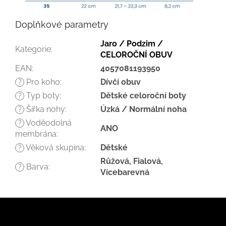
Doplňkové parametry
Jaro / Podzim /
Kategorie
:
CELOROČNÍ OBUV
EAN
:
4057081193950
Pro koho
:
Dívčí obuv
?
Typ boty
:
Dětské celoroční boty
?
Šířka nohy
:
Úzká / Normální noha
?
Voděodolná
?
ANO
membrána
:
Věková skupina
:
Dětské
?
Růžová, Fialová,
Barva
:
?
Vícebarevná
Z
á
p