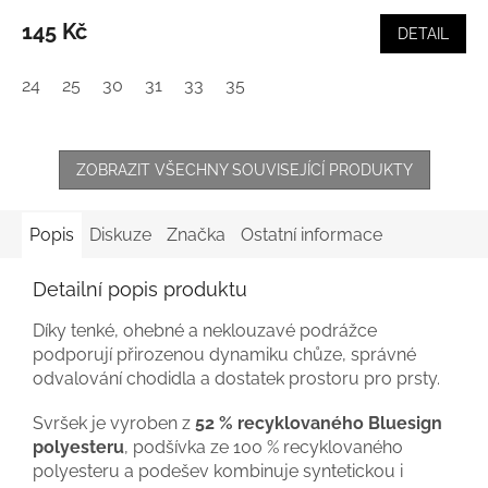
145 Kč
DETAIL
24
25
30
31
33
35
ZOBRAZIT VŠECHNY SOUVISEJÍCÍ PRODUKTY
Popis
Diskuze
Značka
Ostatní informace
Detailní popis produktu
Díky tenké, ohebné a neklouzavé podrážce
podporují přirozenou dynamiku chůze, správné
odvalování chodidla a dostatek prostoru pro prsty.
Svršek je vyroben z
52 % recyklovaného Bluesign
polyesteru
, podšívka ze 100 % recyklovaného
polyesteru a podešev kombinuje syntetickou i