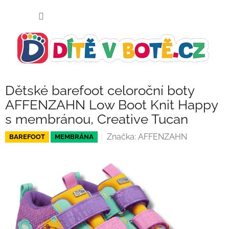
Přejít
NÁKUP
na
KOŠÍK
obsah
Dětské barefoot celoroční boty
AFFENZAHN Low Boot Knit Happy
s membránou, Creative Tucan
Značka:
AFFENZAHN
BAREFOOT
MEMBRÁNA