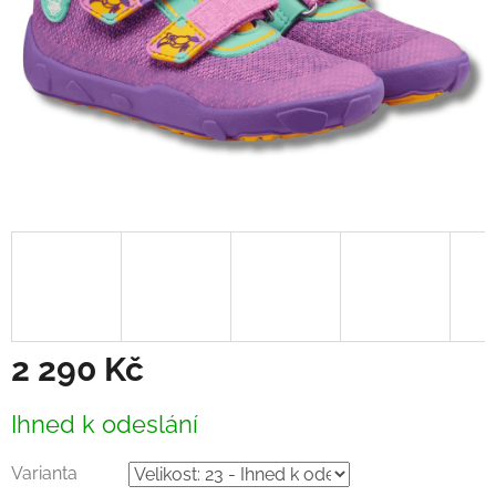
2 290 Kč
Měrná
Ihned k odeslání
cena:
Varianta