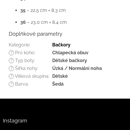
35
– 22,5 cm × 8,3 cm
36
– 23,0 cm × 8,4 cm
Doplňkové parametry
Kategorie
:
Bačkory
Pro koho
:
Chlapecká obuv
?
Typ boty
:
Dětské bačkory
?
Šířka nohy
:
Úzká / Normální noha
?
Věková skupina
:
Dětské
?
Barva
:
Šedá
?
Z
á
p
a
Instagram
t