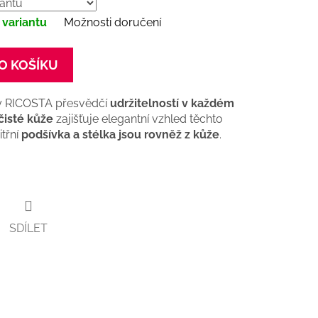
 variantu
Možnosti doručení
O KOŠÍKU
 RICOSTA přesvědčí
udržitelností v každém
čisté kůže
zajišťuje elegantní vzhled těchto
itřní
podšívka a stélka jsou rovněž z kůže
.
SDÍLET