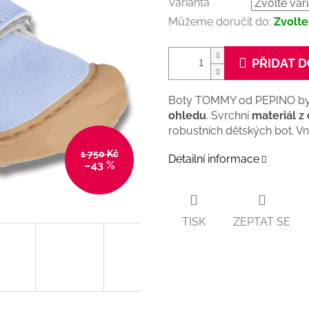
Varianta
Můžeme doručit do:
Zvolte
PŘIDAT D
Boty TOMMY od PEPINO by
ohledu
. Svrchní
materiál z 
robustních dětských bot. Vn
1 750 Kč
Detailní informace
–43 %
TISK
ZEPTAT SE