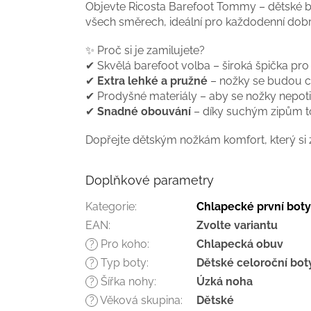
Objevte Ricosta Barefoot Tommy – dětské boty,
všech směrech, ideální pro každodenní dobr
✨ Proč si je zamilujete?
✔ Skvělá barefoot volba – široká špička pro
✔
Extra lehké a pružné
– nožky se budou ci
✔ Prodyšné materiály – aby se nožky nepoti
✔
Snadné obouvání
– díky suchým zipům to
Dopřejte dětským nožkám komfort, který si za
Doplňkové parametry
Kategorie
:
Chlapecké první boty
EAN
:
Zvolte variantu
Pro koho
:
Chlapecká obuv
?
Typ boty
:
Dětské celoroční bot
?
Šířka nohy
:
Úzká noha
?
Věková skupina
:
Dětské
?