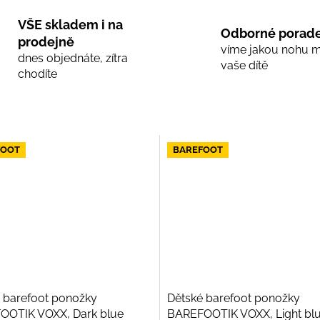
VŠE skladem i na
Odborné porade
prodejně
víme jakou nohu 
dnes objednáte, zítra
vaše dítě
chodíte
FOOT
BAREFOOT
 barefoot ponožky
Dětské barefoot ponožky
OOTIK VOXX, Dark blue
BAREFOOTIK VOXX, Light bl