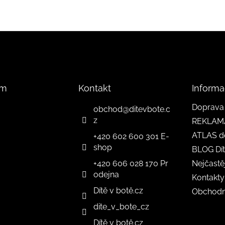
am
Kontakt
Informa
Doprava 
obchod
@
ditevbote.c
z
REKLAM
ATLAS d
+420 602 600 301 E-
shop
BLOG Dít
+420 606 028 170 Pr
Nejčastě
odejna
Kontakty
Dítě v botě.cz
Obchodn
dite_v_bote_cz
Dítě v botě.cz