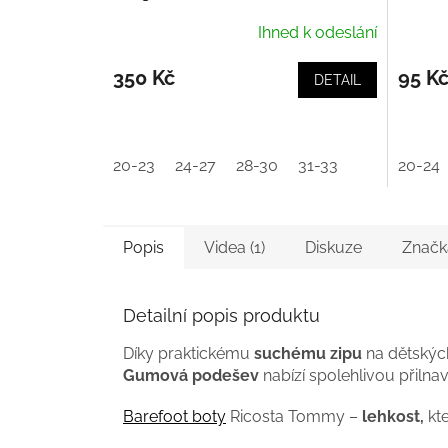
Ihned k odeslání
350 Kč
95 K
DETAIL
20-23
24-27
28-30
31-33
20-24
Popis
Videa (1)
Diskuze
Značk
Detailní popis produktu
Díky praktickému
suchému zipu
na dětských
Gumová podešev
nabízí spolehlivou přilna
Barefoot boty
Ricosta Tommy –
lehkost,
kte