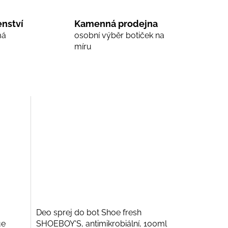
nství
Kamenná prodejna
má
osobní výběr botiček na
míru
Deo sprej do bot Shoe fresh
ue
SHOEBOY'S, antimikrobiální, 100ml