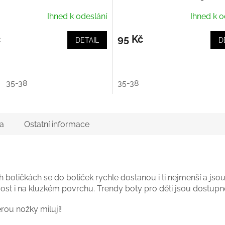
Ihned k odeslání
Ihned k o
č
95 Kč
DETAIL
D
35-38
35-38
a
Ostatní informace
 botičkách se do botiček rychle dostanou i ti nejmenší a js
vost i na kluzkém povrchu. Trendy boty pro děti jsou dostup
rou nožky milují!