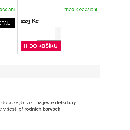
deslání
Ihned k odeslání
229 Kč
ETAIL
DO KOŠÍKU
ou dobře vybaveni
na ještě delší túry
.
né
v šesti přírodních barvách
.