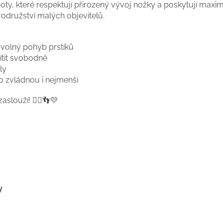
 které respektují přirozený vývoj nožky a poskytují maximá
odružství malých objevitelů.
 volný pohyb prstíků
́tit svobodně
ly
 zvládnou i nejmenší
slouží! 🏃‍♂👣💛
y