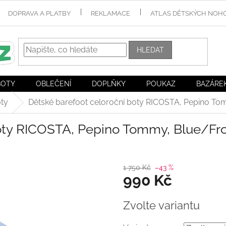
DOPRAVA A PLATBY
REKLAMACE
ATLAS DĚTSKÝCH NOH
HLEDAT
BOTY
OBLEČENÍ
DOPLŇKY
POUKAZ
BAZÁRE
ty
Dětské barefoot celoroční boty RICOSTA, Pepino To
boty RICOSTA, Pepino Tommy, Blue/Fr
1 750 Kč
–43 %
990 Kč
Měrná
Zvolte variantu
cena: