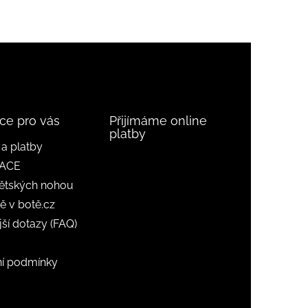
ce pro vás
Přijímáme online
platby
a platby
ACE
ětských nohou
ě v botě.cz
jší dotazy (FAQ)
í podmínky