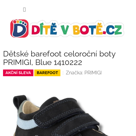
Přejít
NÁKUP
na
KOŠÍK
obsah
Dětské barefoot celoroční boty
PRIMIGI, Blue 1410222
Značka:
PRIMIGI
AKČNÍ SLEVA
BAREFOOT