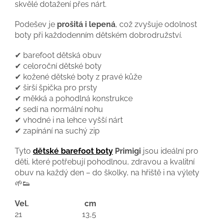
skvělé dotažení přes nárt.
Podešev je
prošitá i lepená
, což zvyšuje odolnost
boty při každodenním dětském dobrodružství.
✔ barefoot dětská obuv
✔ celoroční dětské boty
✔ kožené dětské boty z pravé kůže
✔ širší špička pro prsty
✔ měkká a pohodlná konstrukce
✔ sedí na normální nohu
✔ vhodné i na lehce vyšší nárt
✔ zapínání na suchý zip
Tyto
dětské barefoot boty
Primigi
jsou ideální pro
děti, které potřebují pohodlnou, zdravou a kvalitní
obuv na každý den – do školky, na hřiště i na výlety
🌱👟
Vel.
cm
21
13,5