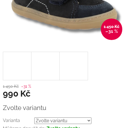
1 450 Kč
–31 %
1 450 Kč
–31 %
990 Kč
Měrná
Zvolte variantu
cena:
Varianta