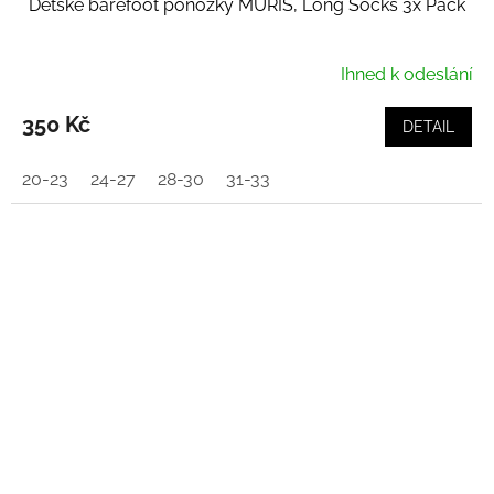
Dětské barefoot ponožky MURIS, Long Socks 3x Pack
Ihned k odeslání
350 Kč
DETAIL
20-23
24-27
28-30
31-33