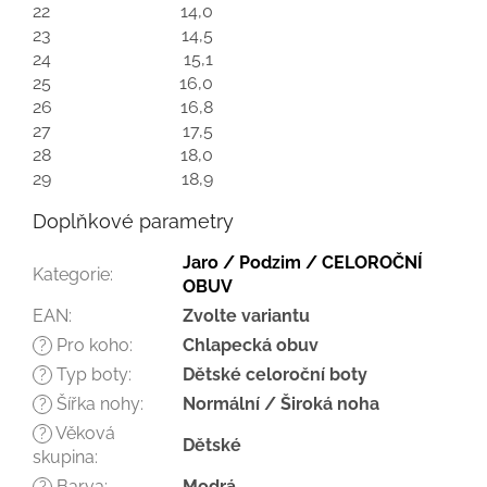
22
14,0
23
14,5
24
15,1
25
16,0
26
16,8
27
17,5
28
18,0
29
18,9
Doplňkové parametry
Jaro / Podzim / CELOROČNÍ
Kategorie
:
OBUV
EAN
:
Zvolte variantu
Pro koho
:
Chlapecká obuv
?
Typ boty
:
Dětské celoroční boty
?
Šířka nohy
:
Normální / Široká noha
?
Věková
?
Dětské
skupina
:
Barva
:
Modrá
?