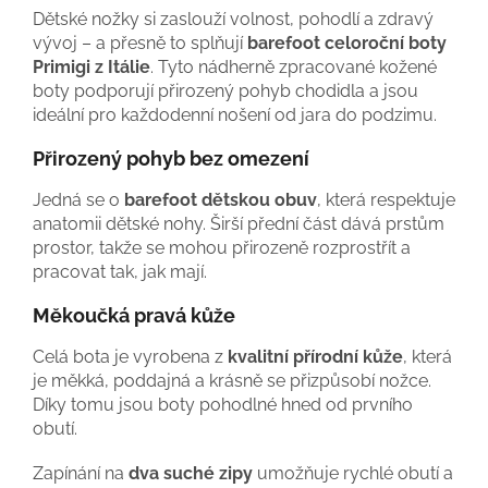
Dětské nožky si zaslouží volnost, pohodlí a zdravý
vývoj – a přesně to splňují
barefoot celoroční boty
Primigi z Itálie
. Tyto nádherně zpracované kožené
boty podporují přirozený pohyb chodidla a jsou
ideální pro každodenní nošení od jara do podzimu.
Přirozený pohyb bez omezení
Jedná se o
barefoot dětskou obuv
, která respektuje
anatomii dětské nohy. Širší přední část dává prstům
prostor, takže se mohou přirozeně rozprostřít a
pracovat tak, jak mají.
Měkoučká pravá kůže
Celá bota je vyrobena z
kvalitní přírodní kůže
, která
je měkká, poddajná a krásně se přizpůsobí nožce.
Díky tomu jsou boty pohodlné hned od prvního
obutí.
Zapínání na
dva suché zipy
umožňuje rychlé obutí a