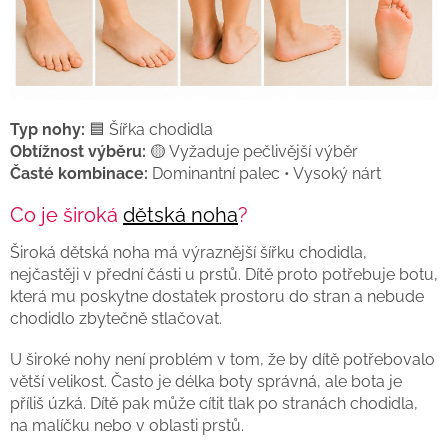
Typ nohy:
🟦 Šířka chodidla
Obtížnost výběru:
🟡 Vyžaduje pečlivější výběr
Časté kombinace:
Dominantní palec • Vysoký nárt
Co je široká
dětská noha
?
Široká dětská noha má výraznější šířku chodidla,
nejčastěji v přední části u prstů. Dítě proto potřebuje botu,
která mu poskytne dostatek prostoru do stran a nebude
chodidlo zbytečně stlačovat.
U široké nohy není problém v tom, že by dítě potřebovalo
větší velikost. Často je délka boty správná, ale bota je
příliš úzká. Dítě pak může cítit tlak po stranách chodidla,
na malíčku nebo v oblasti prstů.