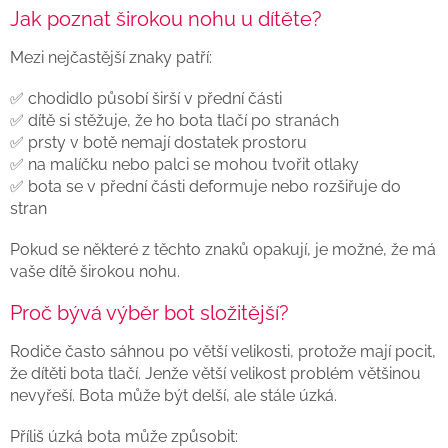
Jak poznat širokou nohu u dítěte?
Mezi nejčastější znaky patří:
✅ chodidlo působí širší v přední části
✅ dítě si stěžuje, že ho bota tlačí po stranách
✅ prsty v botě nemají dostatek prostoru
✅ na malíčku nebo palci se mohou tvořit otlaky
✅ bota se v přední části deformuje nebo rozšiřuje do
stran
Pokud se některé z těchto znaků opakují, je možné, že má
vaše dítě širokou nohu.
Proč bývá výběr bot složitější?
Rodiče často sáhnou po větší velikosti, protože mají pocit,
že dítěti bota tlačí. Jenže větší velikost problém většinou
nevyřeší. Bota může být delší, ale stále úzká.
Příliš úzká bota může způsobit: