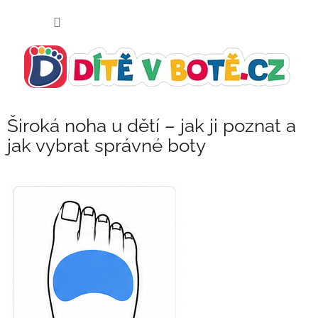
Přejít
NÁKUP
na
KOŠÍK
obsah
Široká noha u dětí – jak ji poznat a
jak vybrat správné boty