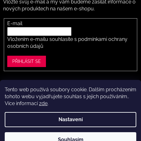
Vložte svůj e-mail a my vám budeme zasílat informace o
nových produktech na našem e-shopu.
E-mail
Vložením e-mailu souhlasíte s
podmínkami ochrany
osobních údajů
PŘIHLÁSIT SE
Tento web používá soubory cookie. Dalším procházením
Vytvořil Shoptet
tohoto webu vyjadřujete souhlas s jejich používáním..
Více informací
zde
.
Copyright 2026
Dítě v botě .cz
. Všechna práva vyhrazena.
Upravit nastavení cookies
Nastavení
Máte to k nám kousek?
Navštivte naši kamennou prodejnu
Souhlasím
ve Vestci (kousek za Prahou) – nožky změříme a poradíme s