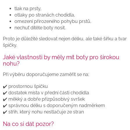
tlak na prsty,
otlaky po stranách chodidla,
omezení přirozeného pohybu prstů,
nechuť dítěte boty nosit.
Proto je důležité sledovat nejen délku, ale také šířku a tvar
špičky.
Jaké vlastnosti by měly mít boty pro širokou
nohu?
Při výběru doporučujeme zaměřit se na:
✔️ prostornou špičku
✔️ dostatek místa v přední části chodidla
✔️ měkký a dobře přizpůsobivý svršek
✔️ správnou délku s doporučeným nadměrkem
✔️ střih, který nohu nestlačuje ze stran
Na co si dát pozor?