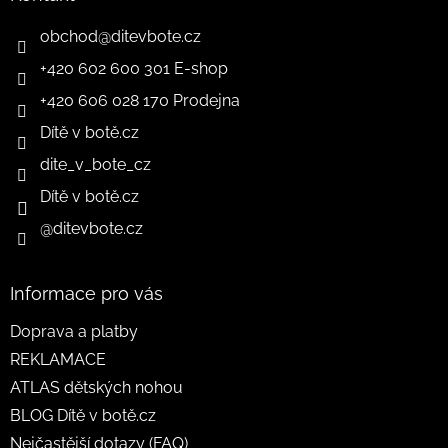
obchod
@
ditevbote.cz
+420 602 600 301 E-shop
+420 606 028 170 Prodejna
Dítě v botě.cz
dite_v_bote_cz
Dítě v botě.cz
@ditevbote.cz
Informace pro vás
Doprava a platby
REKLAMACE
ATLAS dětských nohou
BLOG Dítě v botě.cz
Nejčastější dotazy (FAQ)