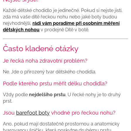
Každé dětské chodidlo je jedinečné. Pokud si nejste jistí,
zda má vaše dítě řeckou nohu nebo jaké boty budou
nejvhodnější,
rádi vám poradíme při osobním měření
dětských nohou
v prodejně Dítě v botě.
Často kladené otázky
Je řecká noha zdravotní problém?
Ne. Jde o přirozený tvar dětského chodidla.
Podle kterého prstu měřit délku chodidla?
Vždy podle
nejdelšího prstu
. U řecké nohy je to druhý
prst.
Jsou
barefoot boty
vhodné pro řeckou nohu?
Ano, pokud mají dostatečně prostornou a anatomicky
tvarovanou špičku, která poskytne druhému prstu