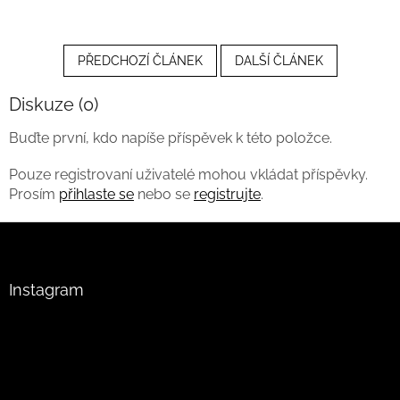
PŘEDCHOZÍ ČLÁNEK
DALŠÍ ČLÁNEK
Diskuze (0)
Buďte první, kdo napíše příspěvek k této položce.
Pouze registrovaní uživatelé mohou vkládat příspěvky.
Prosím
přihlaste se
nebo se
registrujte
.
Z
á
p
a
Instagram
t
í