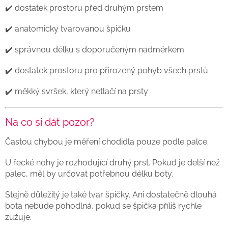
✔️ dostatek prostoru před druhým prstem
✔️ anatomicky tvarovanou špičku
✔️ správnou délku s doporučeným nadměrkem
✔️ dostatek prostoru pro přirozený pohyb všech prstů
✔️ měkký svršek, který netlačí na prsty
Na co si dát pozor?
Častou chybou je měření chodidla pouze podle palce.
U řecké nohy je rozhodující druhý prst. Pokud je delší než
palec, měl by určovat potřebnou délku boty.
Stejně důležitý je také tvar špičky. Ani dostatečně dlouhá
bota nebude pohodlná, pokud se špička příliš rychle
zužuje.