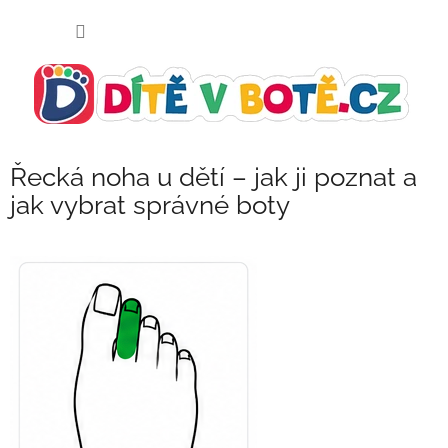
Přejít
NÁKUP
na
KOŠÍK
obsah
Řecká noha u dětí – jak ji poznat a
jak vybrat správné boty