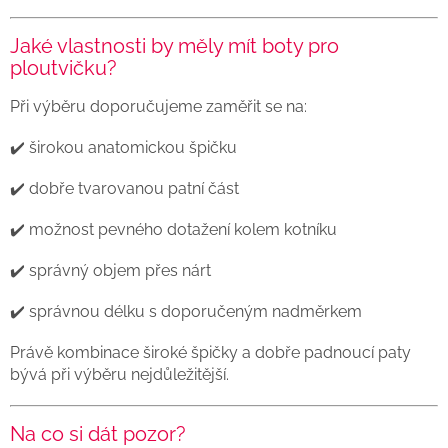
Jaké vlastnosti by měly mít boty pro
ploutvičku?
Při výběru doporučujeme zaměřit se na:
✔️ širokou anatomickou špičku
✔️ dobře tvarovanou patní část
✔️ možnost pevného dotažení kolem kotníku
✔️ správný objem přes nárt
✔️ správnou délku s doporučeným nadměrkem
Právě kombinace široké špičky a dobře padnoucí paty
bývá při výběru nejdůležitější.
Na co si dát pozor?