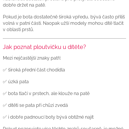
dobře držet na patě.
Pokud je bota dostatečně široká vpředu, bývá často příliš
volná v patní části. Naopak užší modely mohou dítě tlačit
v oblasti prstů.
Jak poznat ploutvičku u dítěte?
Mezi nejčastější znaky patří:
✅ široká přední část chodidla
✅ úzká pata
✅ bota tlačí v prstech, ale klouže na patě
✅ dítěti se pata při chůzi zvedá
✅ i dobře padnoucí boty bývá obtížné najít
Pokud pozorujete více těchto znaků současně, je možné,