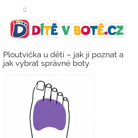
Přejít
NÁKUP
na
KOŠÍK
obsah
Ploutvička u dětí – jak ji poznat a
jak vybrat správné boty