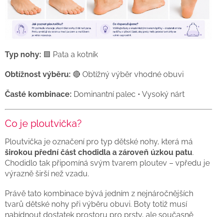
Typ nohy:
🟪 Pata a kotník
Obtížnost výběru:
🔴 Obtížný výběr vhodné obuvi
Časté kombinace:
Dominantní palec • Vysoký nárt
Co je ploutvička?
Ploutvička je označení pro typ dětské nohy, která má
širokou přední část chodidla a zároveň úzkou patu
.
Chodidlo tak připomíná svým tvarem ploutev – vpředu je
výrazně širší než vzadu.
Právě tato kombinace bývá jedním z nejnáročnějších
tvarů dětské nohy při výběru obuvi. Boty totiž musí
nabídnout dostatek prostoru pro prsty, ale současně